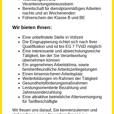
Elektriker / Elektroinstallateur (m/w/d)
ETHIANUM Betriebsgesellschaft mbH & Co. KG
Heidelberg
vor einem Monat
Betriebsschlosser für die Kläranlage (m/w/d)
Stadtwerke Dietzenbach GmbH
Dietzenbach
vor 25 Tagen
Elektriker (m/w/d)
SRH Gesundheitszentrum Waldbronn
Waldbronn
vor 3 Tagen
Elektriker / Elektroniker (m/w/d)
Fernleitungs-Betriebsgesellschaft mbH