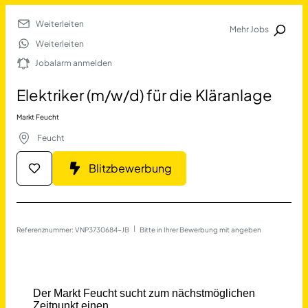
Weiterleiten
Mehr Jobs
Jobalarm anmelden
Weiterleiten
Jobalarm anmelden
Merkliste
Elektriker (m/w/d) für die Kläranlage
Markt Feucht
Feucht
Blitzbewerbung
Job Finden
Referenznummer: VNP3730684-JB
 | 
Bitte in Ihrer Bewerbung mit angeben
Elektriker (m/w/d) für die K
17677
Jobs
Filter