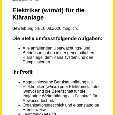
Schneller per Mail.
Bei neuen Stellen als Erstes informiert werden!
Elektriker (m/w/d) für die Kläranlage
Markt Feucht
Feucht
vor einem Monat
Technischer Mitarbeiter für Kläranlage (m/w/d)
Kaiser Bräu GmbH &amp; Co.KG
Neuhaus
vor 25 Tagen
Metallfacharbeiter (w/m/d) für die Kläranlage
Stadt Fürstenfeldbruck
Emmering (PLZ 82275)
vor 5 Tagen