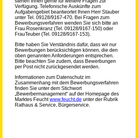
Kehl
vor einem Monat
Elektriker (m/w/d)
Vater pcs GmbH
24€ - 28€
Kiel
vor 7 Monaten
Elektriker (m/w/d)
N-ERGIE Netz GmbH
Feuchtwangen
vor einem Monat
Mitarbeiter:in für die Kläranlage Schönmünzach und den Bauhof (50 % Kläranlage / 50 % Bauhof)
Gemeinde Baiersbronn
Baiersbronn
vor 10 Tagen