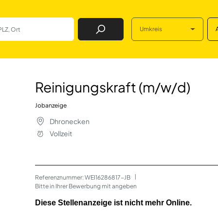
Umkreis
Job Finden
(m/w/d) in Dhron
Reinigungskraft (m/w/d)
Jobanzeige
Dhronecken
Vollzeit
Referenznummer: WEI16286817-JB
 | 
Bitte in Ihrer Bewerbung mit angeben