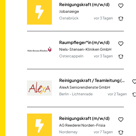
Reinigungskraft (m/w/d)
Jobanzeige
Osnabrück
vor 3 Tagen
Raumpfleger*in (m/w/d)
Niels-Stensen-Kliniken GmbH
Ostercappeln
vor 3 Tagen
Reinigungskraft / Teamleitung (m/w/d) Vollzeit / Teilzeit
AlexA Seniorendienste GmbH
Berlin - Lichtenrade
vor 2 Tagen
Reinigungskraft (m/w/d)
AG Reederei Norden-Frisia
Norderney
vor 7 Tagen