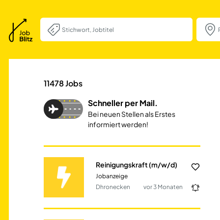
Reinigungskraft 
11478
Jobs
Schneller per Mail.
Bei neuen Stellen als Erstes
informiert werden!
Reinigungskraft (m/w/d)
Jobanzeige
Dhronecken
vor 3 Monaten