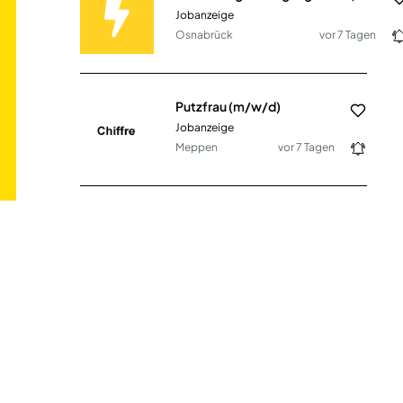
Jobanzeige
Osnabrück
vor 7 Tagen
Putzfrau (m/w/d)
Jobanzeige
Meppen
vor 7 Tagen
Reinigungskraft (m/w/d)
Grünbeck AG
Höchstädt An Der
vor 10
Donau
Tagen
Reinigungskraft (m/w/d)
Siemes Schuhcenter
Mayen
vor 10 Tagen