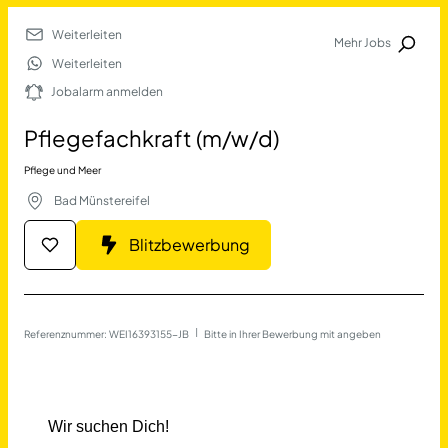
Weiterleiten
Mehr Jobs
Jobalarm anmelden
Weiterleiten
Jobalarm anmelden
Merkliste
Pflegefachkraft (m/w/d)
Pflege und Meer
Bad Münstereifel
Blitzbewerbung
Job Finden
Referenznummer: WEI16393155-JB
 | 
Bitte in Ihrer Bewerbung mit angeben
Pflegefachkraft (m/w/d) in
11478
Jobs
Filter