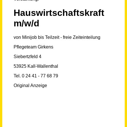
Schneller per Mail.
Bei neuen Stellen als Erstes informiert werden!
Hauswirtschaftskraft (m/w/d)
Pflegeteam Girkens
Kall
vor einem Monat
Hauswirtschaftskraft (m/w/d)
Privat
München
vor 4 Tagen
Hauswirtschaftskraft (m/w/d)
Evangelische Stiftung Alsterdorf - klaarnoord gGmbH
Quickborn
vor einem Tag