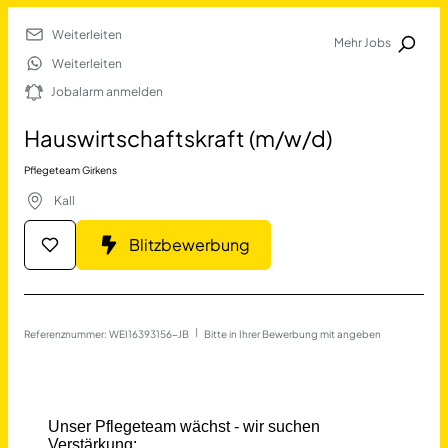
Weiterleiten
Mehr Jobs
Jobalarm anmelden
Weiterleiten
Jobalarm anmelden
Merkliste
Hauswirtschaftskraft (m/w/d)
Pflegeteam Girkens
Kall
Blitzbewerbung
Job Finden
Referenznummer: WEI16393156-JB
 | 
Bitte in Ihrer Bewerbung mit angeben
Hauswirtschaftskraft (m/w/d
11478
Jobs
Filter