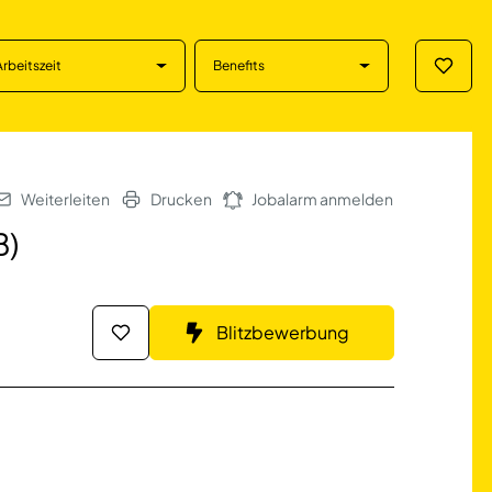
Arbeitszeit
Benefits
Merklis
uskirchen
Weiterleiten
Drucken
Jobalarm anmelden
B)
Blitzbewerbung