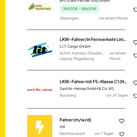
EPOS Bio Partner Süd GmbH
38400€ - 48600€
Überlingen
vor einem Monat
LKW-Fahrer/in Fernverkehr Linie Automotive (m/w/d)
L.I.T. Cargo GmbH
Achim, Kamenz, Dresden,
vor einem
Leipzig, Magdeburg
Monat
LKW-Fahrer mit FS-Klasse C1 (Nahverkehr) (m/w/d)
Sanitär-Heinze GmbH & Co. KG
Nürnberg
vor 24 Tagen
Fahrer (m/w/d)
Hill
Bad Kreuznach
vor 7 Tagen