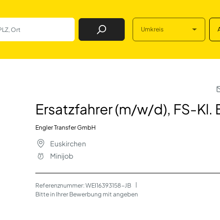
Umkreis
Job Finden
/d), FS-Kl. B) in E
Ersatzfahrer (m/w/d), FS-Kl. 
Engler Transfer GmbH
Euskirchen
Minijob
Referenznummer: WEI16393158-JB
 | 
Bitte in Ihrer Bewerbung mit angeben