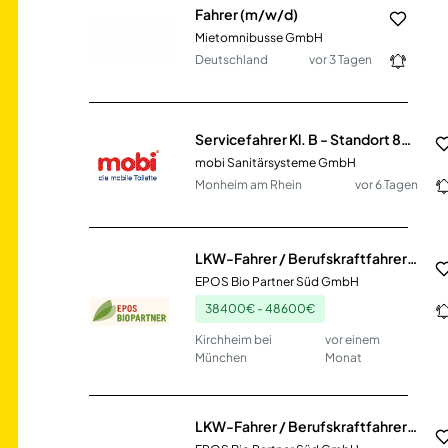
Fahrer (m/w/d)
Mietomnibusse GmbH
Deutschland
vor 3 Tagen
Servicefahrer Kl. B - Standort 86653 Monheim (m/w/d)
mobi Sanitärsysteme GmbH
Monheim am Rhein
vor 6 Tagen
LKW-Fahrer / Berufskraftfahrer (m/w/d) Nahverkehr
EPOS Bio Partner Süd GmbH
38400€ - 48600€
Kirchheim bei
vor einem
München
Monat
LKW-Fahrer / Berufskraftfahrer (m/w/d) Nahverkehr