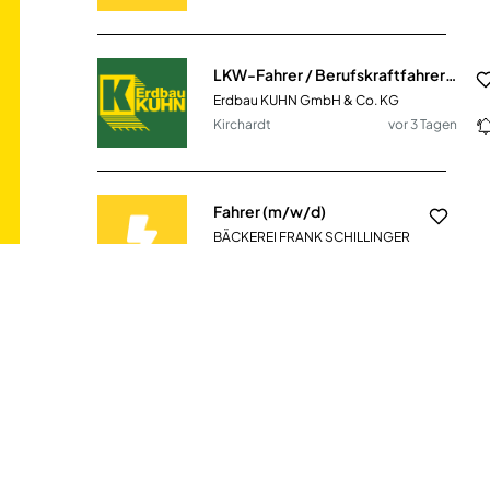
LKW-Fahrer / Berufskraftfahrer (m/w/d)
Erdbau KUHN GmbH & Co. KG
Kirchardt
vor 3 Tagen
Fahrer (m/w/d)
BÄCKEREI FRANK SCHILLINGER
Kelberg
vor 10 Tagen
LKW-Fahrer CE (m/w/d) mit technischem Verständnis
Enerent Deutschland GmbH
39000€ - 48000€
Hamburg (Seevetal)
vor 2 Tagen