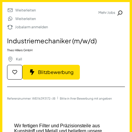
Weiterleiten
Mehr Jobs
Jobalarm anmelden
Weiterleiten
Jobalarm anmelden
Merkliste
Industriemechaniker (m/w/d)
Theo Hillers GmbH
Kall
Blitzbewerbung
Job Finden
Referenznummer: WEI16393172-JB
 | 
Bitte in Ihrer Bewerbung mit angeben
Industriemechaniker (m/w/d
17690
Jobs
Filter