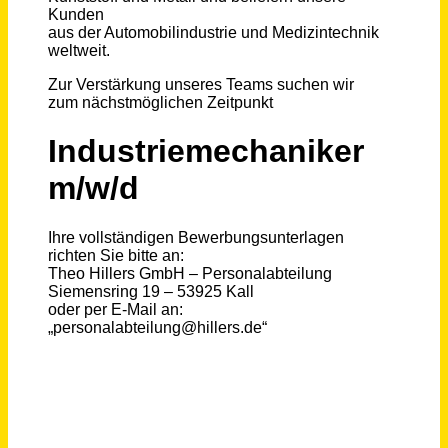
Schneller per Mail.
Bei neuen Stellen als Erstes informiert werden!
Industriemechaniker (m/w/d)
Theo Hillers GmbH
Kall
vor einem Monat
Industriemechaniker (m/w/d)
Emsland Frischgeflügel GmbH
Börger
vor einem Monat
Elektroniker / Mechatroniker / Industriemechaniker (m/w/d) Instandhaltung
ZINQ Landsberg/Halle GmbH
Landsberg (Saalekreis)
vor einem Tag