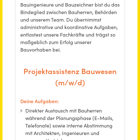
Projektassistenz (m/w/d)
SCHOLPP GmbH
Leonberg (PLZ 71229)
vor einem Monat
Ingenieur / Techniker (m/w/d) als Sachgebietsleiter Planung und Bau
Stadtwerke Geretsried
Geretsried
vor 30 Tagen
Bau- und Möbeltischler (m/w/d)
Bau- und Möbeltischlerei Eilbertus Stürenburg
Norderney
vor 6 Tagen
Werkstudent/-in im Bauwesen (m/w/d)
Landratsamt Fürstenfeldbruck