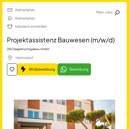
Weiterleiten
Mehr Jobs
Jobalarm anmelden
Weiterleiten
Jobalarm anmelden
Merkliste
Projektassistenz Bauwesen (m/w/d)
ZEH Ziegelmontagebau GmbH
Hermsdorf
Blitzbewerbung
Bewerbung
Job Finden
Projektassistenz Bauwesen
11389
Jobs
Filter