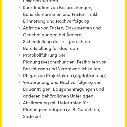
Fürstenfeldbruck
vor 22 Tagen
Program Assistant, Academics (m/f/d)
New York University Berlin
Berlin
vor einem Monat
Assistant Crewing (m/w/d)
PEGASUS Shipping S.a.r.l.
Wasserbillig
vor 2 Tagen
Assistenz der Geschäftsführung (m/w/d)
alltours flugreisen gmbh
Düsseldorf
vor 10 Tagen