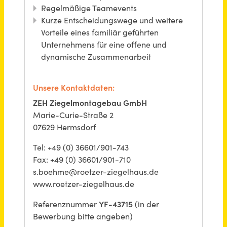
Kranfahrer (m/w/d) für den Bereich Faltkrane / Mobilbaukrane
WERTZ Handelsgesellschaft mbH & Co. KG
Aachen
vor einem Monat
Montageleiter / Vorarbeiter Heizungsbau (m/w/d)
Oberhessische Gasversorgung GmbH
Friedberg (Hessen)
vor 13 Stunden
Mitarbeiter Arbeitsvorbereitung (m/w/d) im Bereich Hoch- und SF-Bau
Guggenberger GmbH
Mintraching
vor 14 Tagen
Montageleiter / Baustellenleiter (m/w/d)
SCHOLPP GmbH
Dietzenbach, Leonberg (PLZ 71229), Berlin,
vor einem
Chemnitz, Dresden
Monat