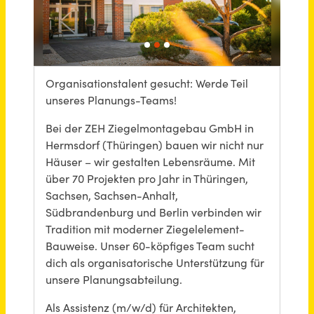
Schneller per Mail.
Bei neuen Stellen als Erstes informiert werden!
Projektassistenz Bauwesen (m/w/d)
ZEH Ziegelmontagebau GmbH
Hermsdorf
vor 2 Monaten
Projektassistenz (m/w/d)
SCHOLPP GmbH
Jena
vor 13 Stunden
Projektassistenz (m/w/d)
Ulmer Wohnungs- und Siedlungs-Gesellschaft mbH
Ulm
vor einem Monat