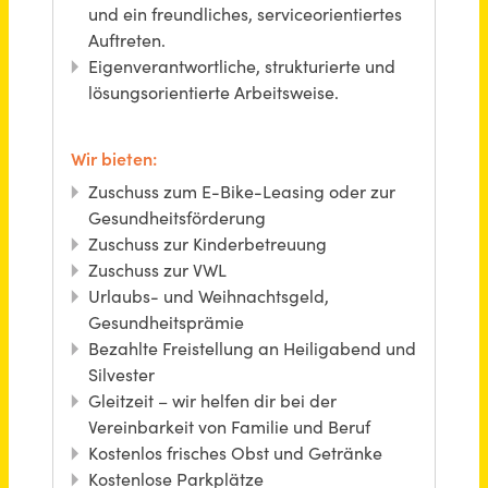
Bauleiter (m/w/d)
PAESCHKE GmbH
Langenfeld (Rhld.)
vor 2 Tagen
Assistenz (m/w/d)
Gewerkschaft Erziehung und Wissenschaft (GEW)
2816€ - 2816€
Berlin
vor 22 Tagen
Assistenz der Geschäftsleitung - Bürokaufmann / Bürokauffrau (m/w/d)
BCK Beteiligung GmbH
Bremen
vor 3 Tagen