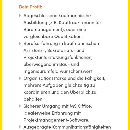
Monteur (m/w/d) Möbel- und Ladenbau - Lager / Montage
1:1 frische & promo GmbH
Singen (Hohentwiel)
vor 30 Tagen
Projektingenieur im Bereich Planung und Bau (Abwasser und Versorgung) (m/w/d)
Regionetz GmbH
Aachen
vor einem Monat
Metallbauer (m/w/d)
ABC-TEAM Spielplatzgeräte GmbH
Ransbach-Baumbach
vor einem Tag
Fachberater Baustoffe (m/w/d) im Innen- & Außendienst
E. Raiss GmbH + Co. Baustoffhandel KG
Chemnitz
vor einem Monat