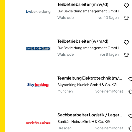
Teilbetriebsleiter (m/w/d)
Bw Bekleidungsmanagement GmbH
Walsrode
vor 10 Tagen
Teilbetriebsleiter (w/m/d)
Bw Bekleidungsmanagement GmbH
Walsrode
vor 8 Tagen
Teamleitung Elektrotechnik (m/w/d)
Skytanking Munich GmbH & Co. KG
München
vor einem Monat
Sachbearbeiter Logistik / Lagerbüro (m/w/d)
Sanitär-Heinze GmbH & Co. KG
Dresden
vor einem Monat