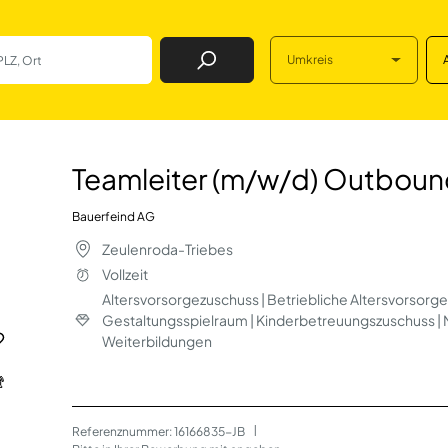
Umkreis
Job Finden
d) Outbound Logis
Teamleiter (m/w/d) Outbound
Bauerfeind AG
Zeulenroda-Triebes
Vollzeit
Altersvorsorgezuschuss | Betriebliche Altersvorsorge 
Gestaltungsspielraum | Kinderbetreuungszuschuss | Mi
Weiterbildungen
Referenznummer: 16166835-JB
 | 