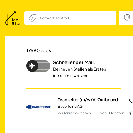
Teamleiter (m/w/
17690
Jobs
Schneller per Mail.
Bei neuen Stellen als Erstes
informiert werden!
Teamleiter (m/w/d) Outbound Logistik
Bauerfeind AG
Zeulenroda-Triebes
vor 5 Monaten