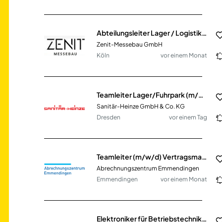
Abteilungsleiter Lager / Logistik (m/w/d) im Messebau und Innenausbau
Zenit-Messebau GmbH
Köln
vor einem Monat
Teamleiter Lager/Fuhrpark (m/w/d)
Sanitär-Heinze GmbH & Co. KG
Dresden
vor einem Tag
Teamleiter (m/w/d) Vertragsmanagement Vollzeit / Teilzeit
Abrechnungszentrum Emmendingen
Emmendingen
vor einem Monat
Elektroniker für Betriebstechnik / Elektroniker als Teamleiter (w/m/d) - Instandhaltung