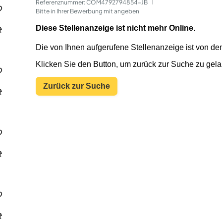
Referenznummer: COM4792794854-JB
 | 
Bitte in Ihrer Bewerbung mit angeben