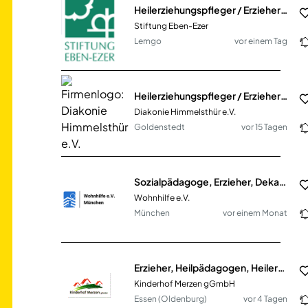
Heilerziehungspfleger / Erzieher (m/w/d)
Stiftung Eben-Ezer
Lemgo
vor einem Tag
Heilerziehungspfleger / Erzieher (m/w/d)
Diakonie Himmelsthür e.V.
Goldenstedt
vor 15 Tagen
Sozialpädagoge, Erzieher, Dekan, Heilerziehungspfleger im Nachtdienst (m/w/d) Vollzeit/Teilzeit
Wohnhilfe e.V.
München
vor einem Monat
Erzieher, Heilpädagogen, Heilerziehungspfleger, Sozialpädagogen
Kinderhof Merzen gGmbH
Essen (Oldenburg)
vor 4 Tagen