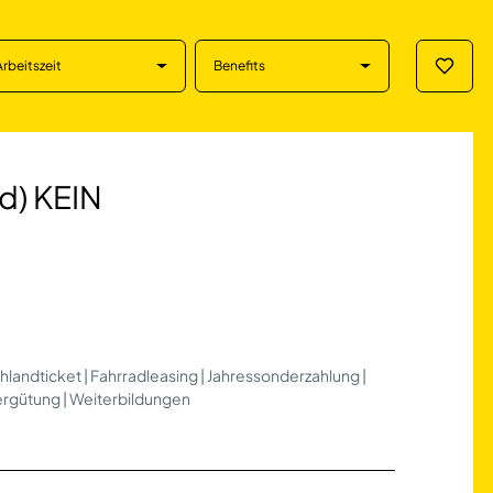
Arbeitszeit
Benefits
Merklis
IN Schicht-/Woch
d) KEIN
hlandticket | Fahrradleasing | Jahressonderzahlung |
vergütung | Weiterbildungen