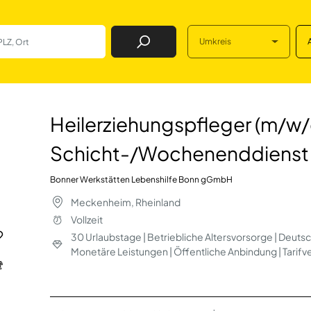
Umkreis
Job Finden
fleger (m/w/d) KE
Heilerziehungspfleger (m/w/
Schicht-/Wochenenddienst
Bonner Werkstätten Lebenshilfe Bonn gGmbH
Meckenheim, Rheinland
Vollzeit
30 Urlaubstage | Betriebliche Altersvorsorge | Deutsc
Monetäre Leistungen | Öffentliche Anbindung | Tarif