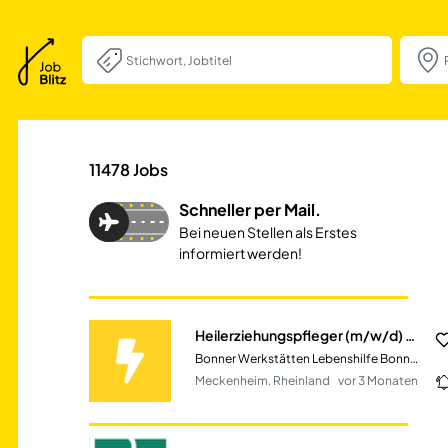
Heilerziehungsp
11478
Jobs
Schneller per Mail.
Bei neuen Stellen als Erstes
informiert werden!
Heilerziehungspfleger (m/w/d) KEIN Schicht-/Wochenenddienst
Bonner Werkstätten Lebenshilfe Bonn gGmbH
Meckenheim, Rheinland
vor 3 Monaten