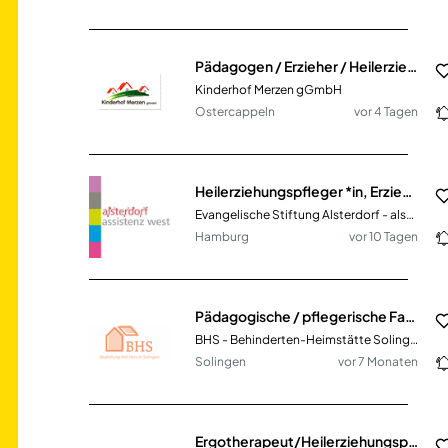
Pädagogen / Erzieher / Heilerziehungspfleger / Psychologen / Sozialarbeiter (m/w/d)
Kinderhof Merzen gGmbH
Ostercappeln
vor 4 Tagen
Heilerziehungspfleger *in, Erzieher *in (m/w/d) Hausgemeinschaft Hermann-Maul-Straße
Evangelische Stiftung Alsterdorf - alsterdorf assistenz west gGmbH
Hamburg
vor 10 Tagen
Pädagogische / pflegerische Fachkraft in Teilzeit (w/m/d) Heilerziehungspfleger, Sozialarbeiter, Sozialpädagoge, Erzieher, Gesundheits- und Krankenpfleger, Altenpfleger
BHS - Behinderten-Heimstätte Solingen e.V.
Solingen
vor 7 Monaten
Ergotherapeut/Heilerziehungspfleger (m/w/d)