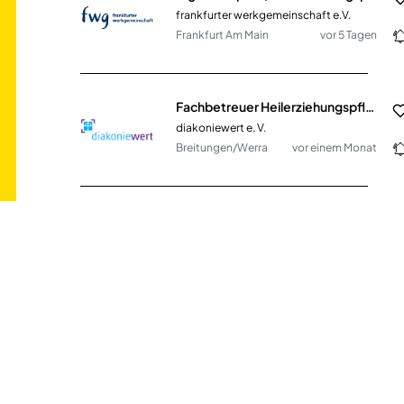
frankfurter werkgemeinschaft e.V.
Frankfurt Am Main
vor 5 Tagen
Fachbetreuer Heilerziehungspflege - Wohnanlage (m/w/d)
diakoniewert e. V.
Breitungen/Werra
vor einem Monat
Erzieher / Kinderpfleger (m/w/d) Vollzeit / Teilzeit
Gemeinde Neuried
Neuried (PLZ 82061)
vor einem Monat
Heilerziehungspfleger *in, Erzieher *in (m/w/d) Wohn- und Assistenzangebot Heidlohstraße
Evangelische Stiftung Alsterdorf - alsterdorf assistenz west gGmbH
Hamburg
vor 18 Tagen