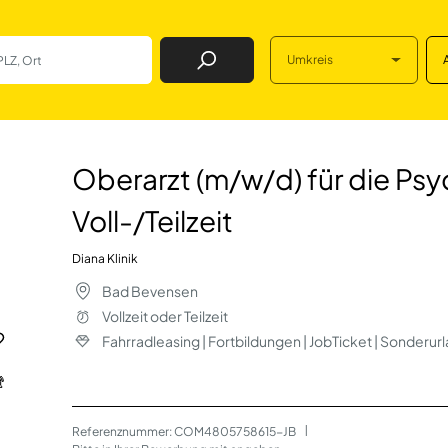
Umkreis
Job Finden
für die Psychosoma
Oberarzt (m/w/d) für die Psy
Voll-/Teilzeit
Diana Klinik
Bad Bevensen
Vollzeit oder Teilzeit
Fahrradleasing | Fortbildungen | JobTicket | Sonderur
Referenznummer: COM4805758615-JB
 | 