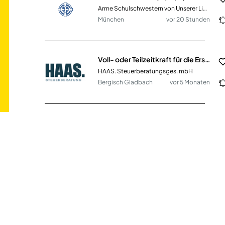
Arme Schulschwestern von Unserer Lieben Frau
München
vor 20 Stunden
Voll- oder Teilzeitkraft für die Erstellung von Abschlüssen und Steuererklärungen
HAAS. Steuerberatungsges. mbH
Bergisch Gladbach
vor 5 Monaten
Teamleiter (m/w/d) Vertragsmanagement Vollzeit / Teilzeit
Abrechnungszentrum Emmendingen
Emmendingen
vor 30 Tagen
Erzieher / Kinderpfleger (m/w/d) Vollzeit / Teilzeit
Gemeinde Neuried
Neuried (PLZ 82061)
vor einem Monat