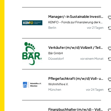
Manager/-in Sustainable Investing (m/w/d) Voll- oder Teilzeit
KENFO – Fonds zur Finanzierung der kerntechnischen Entsorgung
Berlin
vor 21 Tagen
Verkäufer (m/w/d) Vollzeit / Teilzeit
Bär GmbH
Düsseldorf
vor einem Monat
Pflegefachkraft (m/w/d) Voll- und Teilzeit
Wohnhilfe e.V.
München
vor 24 Tagen
Finanzbuchhalter (m/w/d) - Vollzeit / Teilzeit