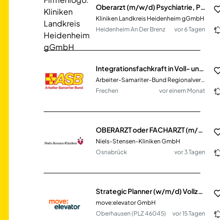
Oberarzt (m/w/d) Psychiatrie, Psychotherapie und Psychosomatik
Kliniken Landkreis Heidenheim gGmbH
Heidenheim An Der Brenz
vor 6 Tagen
Integrationsfachkraft in Voll- und Teilzeit (m, w, d)
Arbeiter-Samariter-Bund Regionalverband Rhein-Erft/ Düren e.V.
Frechen
vor einem Monat
OBERARZT oder FACHARZT (m/w/d) für die Klinik für Anästhesie und Intensivmedizin
Niels-Stensen-Kliniken GmbH
Osnabrück
vor 3 Tagen
Strategic Planner (w/m/d) Vollzeit / Teilzeit
move:elevator GmbH
Oberhausen (PLZ 46045)
vor 15 Tagen