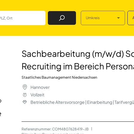
Umkreis
Job Finden
(m/w/d) Social Me
Sachbearbeitung (m/w/d) Soc
Recruiting im Bereich Person
Staatliches Baumanagement Niedersachsen
Hannover
Vollzeit
Betriebliche Altersvorsorge | Einarbeitung | Tarifverg
Referenznummer: COM4807628419-JB
 | 