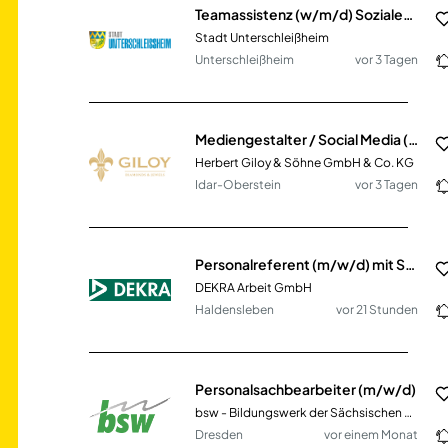
Teamassistenz (w/m/d) Soziales & Digitales
Stadt Unterschleißheim
Unterschleißheim
vor 3 Tagen
Mediengestalter / Social Media (m/w/d)
Herbert Giloy & Söhne GmbH & Co. KG
Idar-Oberstein
vor 3 Tagen
Personalreferent (m/w/d) mit Schwerpunkt Personal & Unternehmenskultur
DEKRA Arbeit GmbH
Haldensleben
vor 21 Stunden
Personalsachbearbeiter (m/w/d)
bsw - Bildungswerk der Sächsischen Wirtschaft gGmbH
Dresden
vor einem Monat