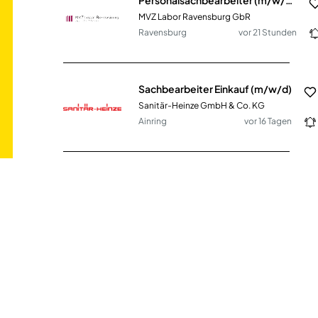
MVZ Labor Ravensburg GbR
Ravensburg
vor 21 Stunden
Sachbearbeiter Einkauf (m/w/d)
Sanitär-Heinze GmbH & Co. KG
Ainring
vor 16 Tagen
Sachbearbeiter*in für das Bürgerbüro (m/w/d) in Vollzeit / Teilzeit
Stadt Plön
Plön
vor 14 Tagen
Sachbearbeiter /-in (m/w/d) Kommunales Objektmanagement
Stadt Regensburg
Regensburg
vor 21 Stunden