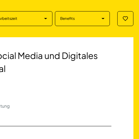
Arbeitszeit
Benefits
Merklis
dia und Digitales 
ial Media und Digitales
al
ütung