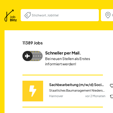
Sachbearbeitung 
11389
Jobs
Schneller per Mail.
Bei neuen Stellen als Erstes
informiert werden!
Sachbearbeitung (m/w/d) Social Media und Digitales Recruiting im Bereich Personal
Staatliches Baumanagement Niedersachsen
Hannover
vor 2 Monaten