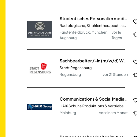
Studentisches Personal im medizinischen Bereich (m/w/d)
Radiologische, Strahlentherapeutische und Nuklearmedizinische PartG 1432
Fürstenfeldbruck, München,
vor 16
Augsburg
Tagen
Sachbearbeiter /-in (m/w/d) Wertermittlung
Stadt Regensburg
Regensburg
vor 21 Stunden
Communications & Social Media Specialist (m/w/d)
HAIX Schuhe Produktions & Vertriebs GmbH
Mainburg
vor einem Monat
Personalsachbearbeiter (m/w/d) mit Fokus Entgeltabrechnung