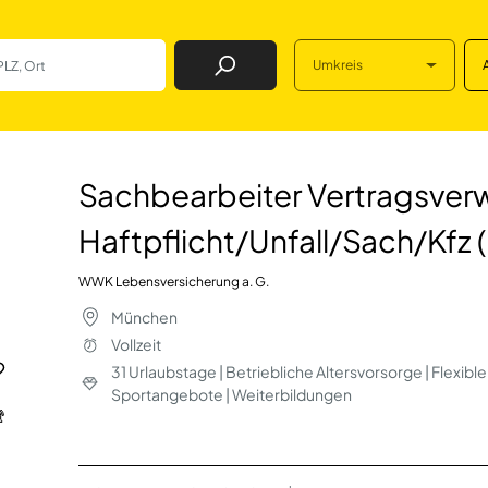
Umkreis
Job Finden
ertragsverwaltung
Sachbearbeiter Vertragsverw
Haftpflicht/Unfall/Sach/Kfz
WWK Lebensversicherung a. G.
München
Vollzeit
31 Urlaubstage | Betriebliche Altersvorsorge | Flexibl
Sportangebote | Weiterbildungen