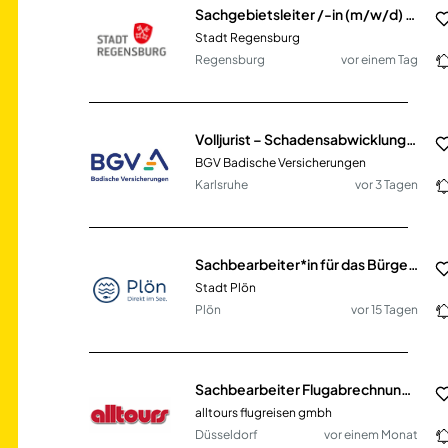
Sachgebietsleiter /-in (m/w/d) Grundstücks- und Vertragsverwaltung Stadt und Stiftungen
Stadt Regensburg
Regensburg
vor einem Tag
Volljurist – Schadensabwicklung, Haftpflicht & Unfallversicherung (m/w/d)
BGV Badische Versicherungen
Karlsruhe
vor 3 Tagen
Sachbearbeiter*in für das Bürgerbüro (m/w/d) in Vollzeit / Teilzeit
Stadt Plön
Plön
vor 15 Tagen
Sachbearbeiter Flugabrechnung (m/w/d)
alltours flugreisen gmbh
Düsseldorf
vor einem Monat