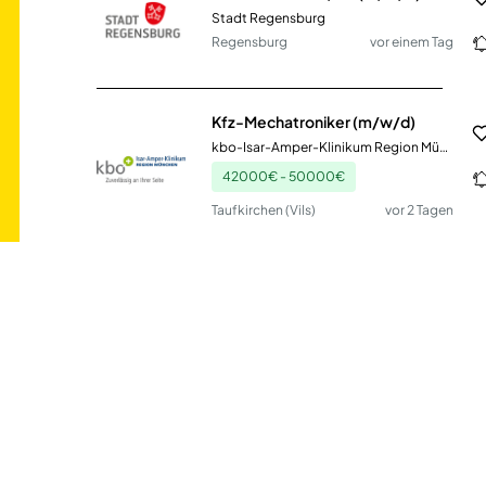
Stadt Regensburg
Regensburg
vor einem Tag
Kfz-Mechatroniker (m/w/d)
kbo-Isar-Amper-Klinikum Region München
42000€ - 50000€
Taufkirchen (Vils)
vor 2 Tagen
Sachbearbeiterin/ Sachbearbeiter (m/w/d)
Stadt Syke
Syke
vor 20 Tagen
Sachbearbeiter im Aufgabenbereich „Stadt als Steuerschuldnerin“ (m/w/d)
Stadt Menden (Sauerland)
Menden (Sauerland)
vor 15 Tagen