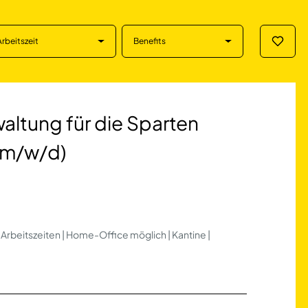
Arbeitszeit
Benefits
Merklis
 für die Sparten 
altung für die Sparten
 (m/w/d)
e Arbeitszeiten | Home-Office möglich | Kantine |