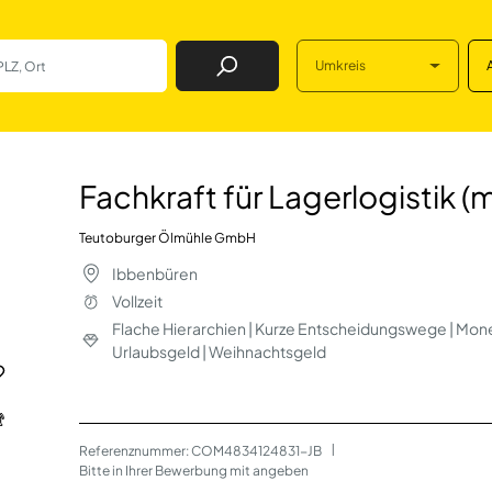
Umkreis
Job Finden
erlogistik (m/w/d
Fachkraft für Lagerlogistik 
Teutoburger Ölmühle GmbH
Ibbenbüren
Vollzeit
Flache Hierarchien | Kurze Entscheidungswege | Mone
Urlaubsgeld | Weihnachtsgeld
Referenznummer: COM4834124831-JB
 | 
Bitte in Ihrer Bewerbung mit angeben