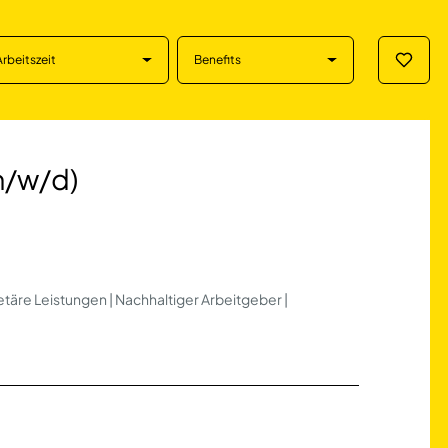
Arbeitszeit
Benefits
Merklis
) in Ibbenbüren
(m/w/d)
täre Leistungen | Nachhaltiger Arbeitgeber |