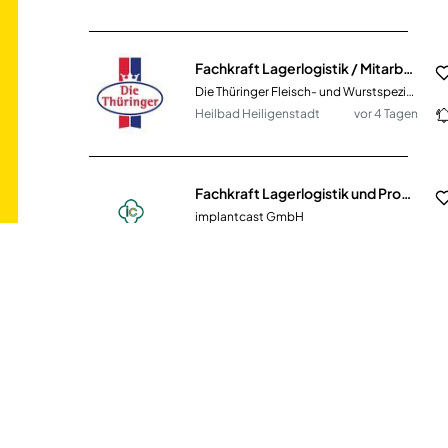
Fachkraft Lagerlogistik / Mitarbeiter Versand / Logistikmitarbeiter (m/w/d)
Die Thüringer Fleisch- und Wurstspezialitäten R. Wagner GmbH
Heilbad Heiligenstadt
vor 4 Tagen
Fachkraft Lagerlogistik und Produktionssteuerung Medizintechnik (m/w/d)
implantcast GmbH
Buxtehude
vor 7 Tagen
Fachkraft für Lagerlogistik (m/w/d)
BINDER Central Services GmbH & Co.KG
Tuttlingen
vor 15 Tagen
Fachkraft für Lagerlogistik (m/w/d)