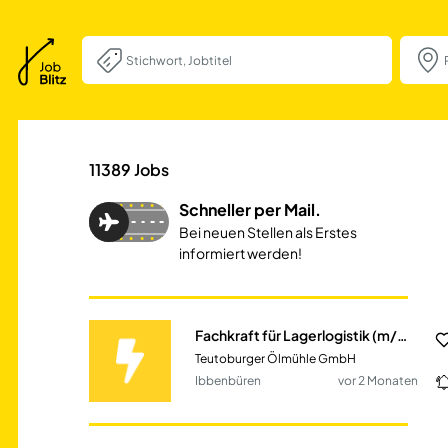
Fachkraft für Lag
11389
Jobs
Schneller per Mail.
Bei neuen Stellen als Erstes
informiert werden!
Fachkraft für Lagerlogistik (m/w/d)
Teutoburger Ölmühle GmbH
Ibbenbüren
vor 2 Monaten