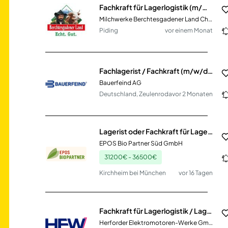
Fachkraft für Lagerlogistik (m/w/d)
Milchwerke Berchtesgadener Land Chiemgau eG
Piding
vor einem Monat
Fachlagerist / Fachkraft (m/w/d) für Lagerlogistik
Bauerfeind AG
Deutschland, Zeulenroda
vor 2 Monaten
Lagerist oder Fachkraft für Lagerlogistik (m/w/d)
EPOS Bio Partner Süd GmbH
31200€ - 36500€
Kirchheim bei München
vor 16 Tagen
Fachkraft für Lagerlogistik / Lagermitarbeiter (w/m/d)
Herforder Elektromotoren-Werke GmbH & Co. KG