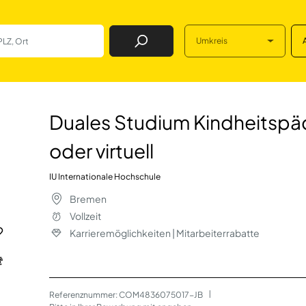
Umkreis
Job Finden
indheitspädagogik
Duales Studium Kindheitspä
oder virtuell
IU Internationale Hochschule
Bremen
Vollzeit
Karrieremöglichkeiten | Mitarbeiterrabatte
Referenznummer: COM4836075017-JB
 | 