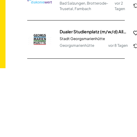
Bad Salzungen, Brotterode-
vor 2
Trusetal, Fambach
Tagen
Dualer Studienplatz (m/w/d) Allgemeine Verwaltung (B.A.)
Stadt Georgsmarienhütte
Georgsmarienhütte
vor 8 Tagen
Sozialpädagoge (m/w/d) Teilzeit
Diakonisches Werk Regensburg e.V.
Regensburg
vor 3 Tagen
Schulleitung Pflege im Team für Pflegepädagogen (m/w/d)
Paritätische Schulen für soziale Berufe gGmbH
Offenburg
vor einem Monat