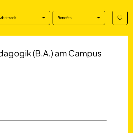
Arbeitszeit
Benefits
Merklis
 (B.A.) am Campus
dagogik (B.A.) am Campus