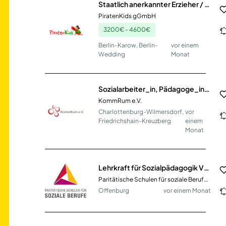
Staatlich anerkannter Erzieher / Sozialarbeiter / Sozialpädagoge / Heilpädagoge / Kindheitspädagoge / Sozialassistent (m/w/d)
PiratenKids gGmbH
3200€ - 4600€
Berlin-Karow, Berlin-
vor einem
Wedding
Monat
Sozialarbeiter_in, Pädagoge_in, Psycholog_in Vollzeit / Teilzeit
KommRum e.V.
Charlottenburg-Wilmersdorf,
vor
Friedrichshain-Kreuzberg
einem
Monat
Lehrkraft für Sozialpädagogik VZ / TZ (m/w/d)
Paritätische Schulen für soziale Berufe gGmbH
Offenburg
vor einem Monat