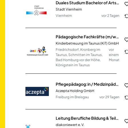
Duales Studium Bachelor of Arts - Public Administration (w/m/d)
Stadt Viernheim
Viernheim
vor 2 Tagen
Pädagogische Fachkräfte (m/w/d) in Teilzeit
Kinderbetreuung im Taunus (KiT) GmbH
Friedrichsdorf, Kronberg im
vor
Taunus, Schmitten im Taunus,
einem
Bad Homburg vor der Höhe,
Monat
Königstein im Taunus
Pflegepädagog:in / Medizinpädagog:in (w/m/d) Vollzeit / Teilzeit
Aczepta Holding GmbH
Freiburg im Breisgau
vor 29 Tagen
Leitung Berufliche Bildung & Teilhabe - Sozialpädagogik (m/w/d)
diakoniewert e. V.