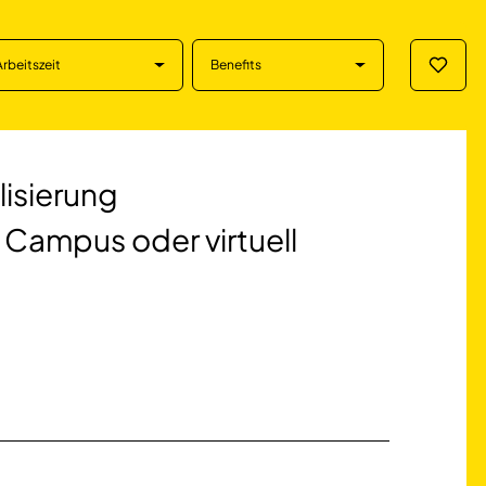
Arbeitszeit
Benefits
Merklis
ng Sozialmanageme
isierung
Campus oder virtuell