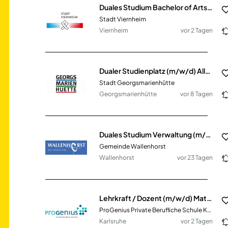
Duales Studium Bachelor of Arts - Public Administration (w/m/d)
Stadt Viernheim
Viernheim
vor 2 Tagen
Dualer Studienplatz (m/w/d) Allgemeine Verwaltung (B.A.)
Stadt Georgsmarienhütte
Georgsmarienhütte
vor 8 Tagen
Duales Studium Verwaltung (m/w/d)
Gemeinde Wallenhorst
Wallenhorst
vor 23 Tagen
Lehrkraft / Dozent (m/w/d) Mathematik / Informatik / Betriebswirtschaft
ProGenius Private Berufliche Schule Karlsruhe
Karlsruhe
vor 2 Tagen