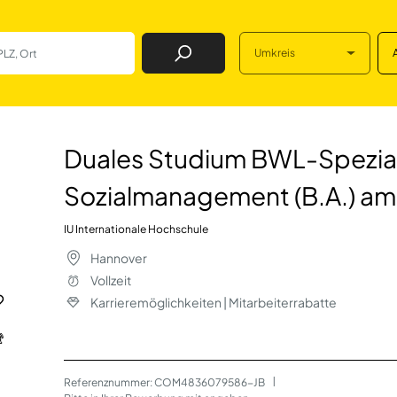
Umkreis
Job Finden
WL-Spezialisieru
Duales Studium BWL-Spezial
Sozialmanagement (B.A.) am 
IU Internationale Hochschule
Hannover
Vollzeit
Karrieremöglichkeiten | Mitarbeiterrabatte
Referenznummer: COM4836079586-JB
 | 