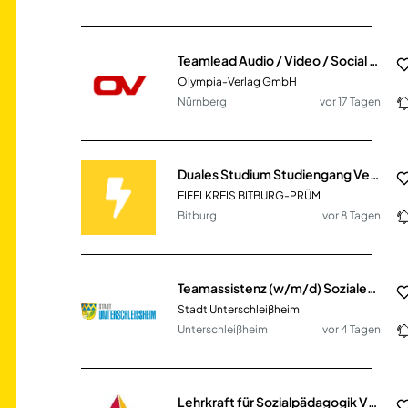
Teamlead Audio / Video / Social Strategy (m/w/d)
Olympia-Verlag GmbH
Nürnberg
vor 17 Tagen
Duales Studium Studiengang Verwaltung (m/w/d)
EIFELKREIS BITBURG-PRÜM
Bitburg
vor 8 Tagen
Teamassistenz (w/m/d) Soziales & Digitales
Stadt Unterschleißheim
Unterschleißheim
vor 4 Tagen
Lehrkraft für Sozialpädagogik VZ / TZ (m/w/d)