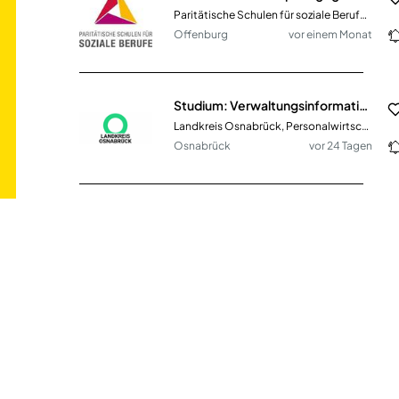
Paritätische Schulen für soziale Berufe gGmbH
Offenburg
vor einem Monat
Studium: Verwaltungsinformatik (m/w/d) ab dem 01.09.2027
Landkreis Osnabrück, Personalwirtschaft
Osnabrück
vor 24 Tagen
Pflegefachkraft bzw. gerontopsychiatrische Fachkraft für die soziale Betreuung (m/w/d)
Diakonisches Werk Regensburg e.V.
Nittendorf
vor einem Monat
Studium: Verwaltung (m/w/d) ab dem 01.08./01.09.2027
Landkreis Osnabrück, Personalwirtschaft
Osnabrück
vor 24 Tagen