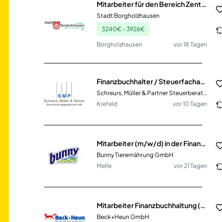
Mitarbeiter für den Bereich Zentrale Dienste und Finanzbuchhaltung (m/w/d)
Stadt Borgholzhausen
3240€ - 3926€
Borgholzhausen
vor 18 Tagen
Finanzbuchhalter / Steuerfachangestellter (m/w/d) DATEV / moderne Kanzlei in Teilzeit oder Vollzeit – Mittelstand
Schreurs, Müller & Partner Steuerberatungsgesellschaft mbB
Krefeld
vor 10 Tagen
Mitarbeiter (m/w/d) in der Finanzbuchhaltung
Bunny Tierernährung GmbH
Melle
vor 21 Tagen
Mitarbeiter Finanzbuchhaltung (m/w/d) für unseren Standort Mengerskirchen
Beck+Heun GmbH