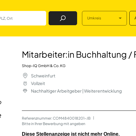
Umkreis
Job Finden
chhaltung / FiBu (
Mitarbeiter:in Buchhaltung /
Shop-IQ GmbH & Co. KG
Schweinfurt
Vollzeit
Nachhaltiger Arbeitgeber | Weiterentwicklung
Referenznummer: COM4840018201-JB
 | 
Bitte in Ihrer Bewerbung mit angeben