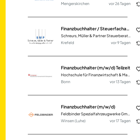
Mengerskirchen
vor 26 Tagen
Finanzbuchhalter / Steuerfachangestellter (m/w/d) DATEV / moderne Kanzlei in Teilzeit oder Vollzeit – Mittelstand
Schreurs, Müller & Partner Steuerberatungsgesellschaft mbB
Krefeld
vor 9 Tagen
Finanzbuchhalter (m/w/d) Teilzeit
Hochschule für Finanzwirtschaft & Management GmbH
Bonn
vor 13 Tagen
Finanzbuchhalter (m/w/d)
Feldbinder Spezialfahrzeugwerke GmbH
Winsen (Luhe)
vor 17 Tagen