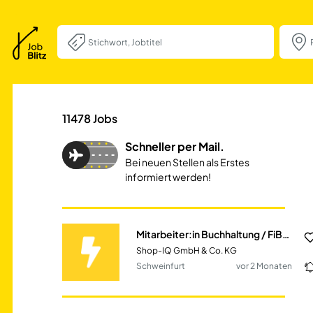
Mitarbeiter:in Bu
11478
Jobs
Schneller per Mail.
Bei neuen Stellen als Erstes
informiert werden!
Mitarbeiter:in Buchhaltung / FiBu (m/w/d)
Shop-IQ GmbH & Co. KG
Schweinfurt
vor 2 Monaten