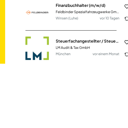
Finanzbuchhalter (m/w/d)
Feldbinder Spezialfahrzeugwerke GmbH
Winsen (Luhe)
vor 10 Tagen
Steuerfachangestellter / Steuerfachwirt / Bilanzbuchhalter (m/w/d)
LM Audit & Tax GmbH
München
vor einem Monat
Mitarbeiter/in in der Buchhaltung (m/w/d)
NTN Antriebstechnik GmbH
Gardelegen
vor 24 Tagen
Lohn- und Finanzbuchhalter (m/w/d)
Consilia GmbH
Deggendorf, Dresden,
vor einem