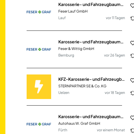
Karosserie- und Fahrzeugbaumechaniker| (m/w/d)
Feser Lauf GmbH
Lauf
vor 11 Tagen
Karosserie- und Fahrzeugbaumechaniker | (m/w/d)
Feser & Wittig GmbH
Bernburg
vor 26 Tagen
KFZ-Karosserie- und Fahrzeugbaumechaniker/in (m/w/d) Mercedes-Benz
STERNPARTNER SE & Co. KG
Uelzen
vor 18 Tagen
Karosserie- und Fahrzeugbaumechaniker | (m/w/d)
Autohaus W. Graf GmbH
Fürth
vor einem Monat