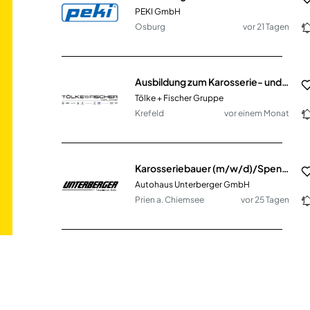
PEKI GmbH
Osburg
vor 21 Tagen
Ausbildung zum Karosserie- und Fahrzeugbaumechaniker 2026 (m/w/d)
Tölke + Fischer Gruppe
Krefeld
vor einem Monat
Karosseriebauer (m/w/d)/Spengler (m/w/d)
Autohaus Unterberger GmbH
Prien a. Chiemsee
vor 25 Tagen
Mitarbeiter Servicewerkstatt - Montage, Wartung & Instandhaltung / Wohnmobile & Reisemobile (m/w/d)
Reimo Reisemobil-Center GmbH
Egelsbach
vor 27 Tagen