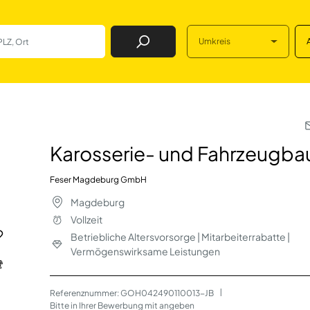
Umkreis
Job Finden
 Fahrzeugbaumecha
Karosserie- und Fahrzeugba
Feser Magdeburg GmbH
Magdeburg
Vollzeit
Betriebliche Altersvorsorge | Mitarbeiterrabatte |
Vermögenswirksame Leistungen
Referenznummer: GOH042490110013-JB
 | 
Bitte in Ihrer Bewerbung mit angeben