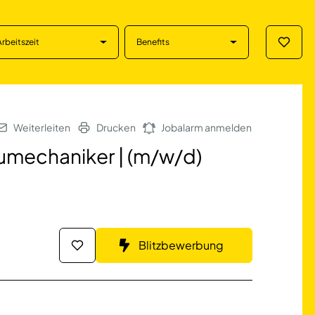
Arbeitszeit
Benefits
Merklis
niker | (m/w/d) 
Weiterleiten
Drucken
Jobalarm anmelden
umechaniker | (m/w/d)
Blitzbewerbung