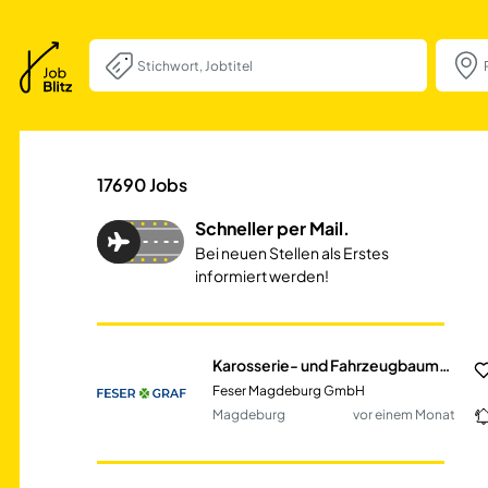
Karosserie- und
17690
Jobs
Schneller per Mail.
Bei neuen Stellen als Erstes
informiert werden!
Karosserie- und Fahrzeugbaumechaniker | (m/w/d)
Feser Magdeburg GmbH
Magdeburg
vor einem Monat