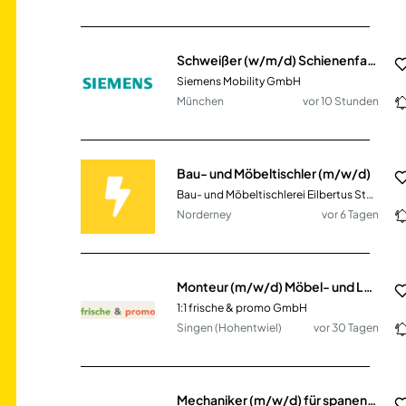
Schweißer (w/m/d) Schienenfahrzeugbau
Siemens Mobility GmbH
München
vor 10 Stunden
Bau- und Möbeltischler (m/w/d)
Bau- und Möbeltischlerei Eilbertus Stürenburg
Norderney
vor 6 Tagen
Monteur (m/w/d) Möbel- und Ladenbau - Lager / Montage
1:1 frische & promo GmbH
Singen (Hohentwiel)
vor 30 Tagen
Mechaniker (m/w/d) für spanende Fertigung im Werkzeugbau