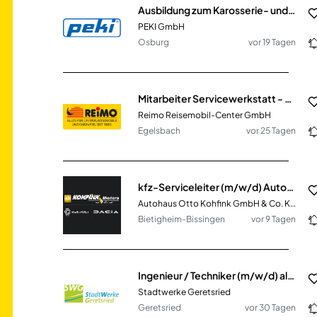
Ausbildung zum Karosserie- und Fahrzeugbaumechaniker (m/w/d) Fachrichtung Fahrzeugbautechnik
PEKI GmbH
Osburg
vor 19 Tagen
Mitarbeiter Servicewerkstatt - Montage, Wartung & Instandhaltung / Wohnmobile & Reisemobile (m/w/d)
Reimo Reisemobil-Center GmbH
Egelsbach
vor 25 Tagen
kfz-Serviceleiter (m/w/d) Autohaus Renault & Dacia
Autohaus Otto Kohfink GmbH & Co. KG
Bietigheim-Bissingen
vor 9 Tagen
Ingenieur / Techniker (m/w/d) als Sachgebietsleiter Planung und Bau
Stadtwerke Geretsried
Geretsried
vor 30 Tagen