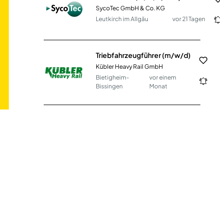
SycoTec GmbH & Co. KG
Leutkirch im Allgäu
vor 21 Tagen
Triebfahrzeugführer (m/w/d)
Kübler Heavy Rail GmbH
Bietigheim-
vor einem
Bissingen
Monat
Projektingenieur im Bereich Planung und Bau (Abwasser und Versorgung) (m/w/d)
Regionetz GmbH
Aachen
vor einem Monat
Metallbauer (m/w/d)
ABC-TEAM Spielplatzgeräte GmbH
Ransbach-
vor einem
Baumbach
Tag