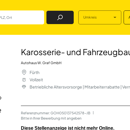
Umkreis
Job Finden
Fahrzeugbaumechan
Karosserie- und Fahrzeugba
Autohaus W. Graf GmbH
Fürth
Vollzeit
Betriebliche Altersvorsorge | Mitarbeiterrabatte | 
Referenznummer: GOH050137542578-JB
 | 
Bitte in Ihrer Bewerbung mit angeben