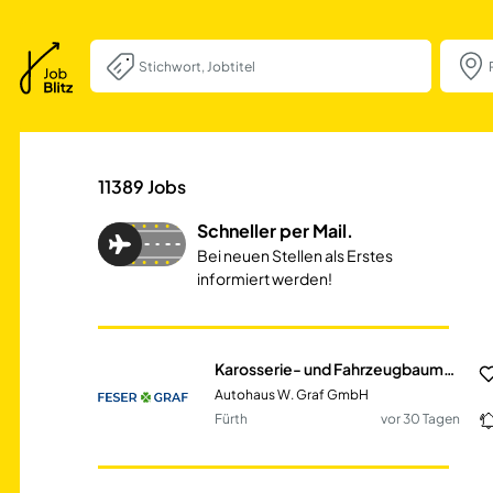
Karosserie- und 
11389
Jobs
Schneller per Mail.
Bei neuen Stellen als Erstes
informiert werden!
Karosserie- und Fahrzeugbaumechaniker | (m/w/d)
Autohaus W. Graf GmbH
Fürth
vor 30 Tagen