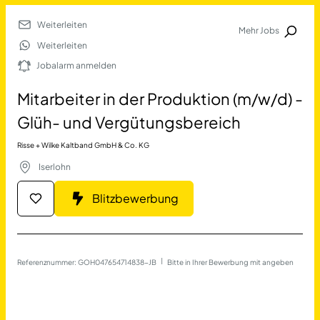
Weiterleiten
Mehr Jobs
Jobalarm anmelden
Weiterleiten
Jobalarm anmelden
Merkliste
Mitarbeiter in der Produktion (m/w/d) -
Glüh- und Vergütungsbereich
Risse + Wilke Kaltband GmbH & Co. KG
Iserlohn
Blitzbewerbung
Job Finden
Mitarbeiter in der Produkt
Referenznummer: GOH047654714838-JB
 | 
Bitte in Ihrer Bewerbung mit angeben
17623
Jobs
Filter