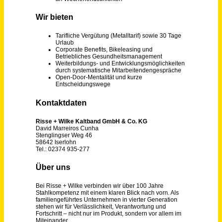
Maschinenbediener Produktion (m/w/d)
Dr. Bernhard Burger AG
Keltern
vor 5 Tagen
Helfer Produktion (m/w/d) Automobilzulieferer
DEKRA Arbeit GmbH
München
vor 20 Tagen
Mitarbeiter in der Produktion (m/w/d)
tde - trans data elektronik GmbH
2500€ - 2500€
Bippen
vor einem Monat
Mitarbeiter Produktion / Montage Industriearmaturen (m/w/d)
Herberholz GmbH