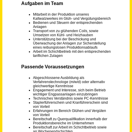
Schneller per Mail.
Bei neuen Stellen als Erstes informiert werden!
Mitarbeiter in der Produktion (m/w/d) - Glüh- und Vergütungsbereich
Risse + Wilke Kaltband GmbH & Co. KG
Iserlohn
vor einem Monat
Instandhalter für die Produktion (m/w/d)
Stelioplast Roland Stengel Kunststoffverarbeitung GmbH
Binsfeld
vor 4 Tagen
Mitarbeiter in der Produktion / Abfüllung (m/w/d) – Glühweinsaison (befristet) nähe Trier
LAUX GmbH
Föhren
vor 7 Tagen