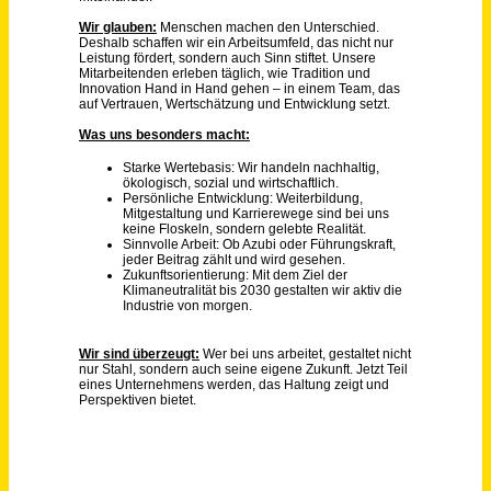
Ennepetal
vor 7 Tagen
Mitarbeiter Produktion Landmaschinen (m/w/d)
PROVIS
Spelle
vor 10 Tagen
Mitarbeiter in der Produktion / Abfüllung (m/w/d) – Glühweinsaison (befristet) nähe Trier
LAUX GmbH
Föhren
vor 5 Tagen
Arbeitsvorbereiter (m/w/d) Fertigungsplanung
BerlinerLuft. Technik GmbH
Obertaufkirchen
vor 22 Stunden