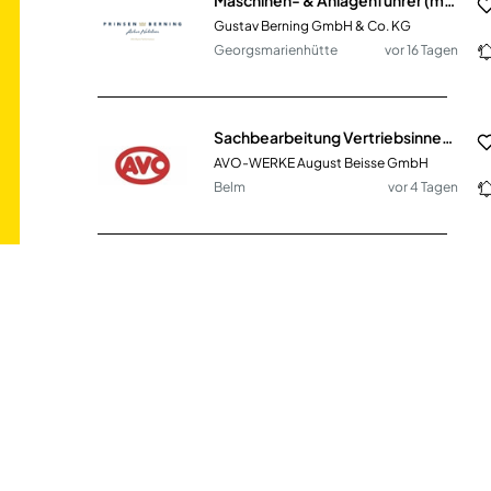
Gustav Berning GmbH & Co. KG
Georgsmarienhütte
vor 16 Tagen
Sachbearbeitung Vertriebsinnendienst (m/w/d) Schwerpunkt Retouren- & Reklamationsbearbeitung
AVO-WERKE August Beisse GmbH
Belm
vor 4 Tagen
Senior Experte Netzleitsysteme & OT (m/w/d)
Regionetz GmbH
Aachen
vor einem Monat
Junior Produktionsplaner (m/w/d) - Disposition & Fertigungssteuerung
Bauerfeind AG
Deutschland, Zeulenroda
vor 22 Tagen