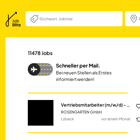
Vertriebsmitarbe
11478
Jobs
Schneller per Mail.
Bei neuen Stellen als Erstes
informiert werden!
Vertriebsmitarbeiter (m/w/d) - Tierarztpraxen & Tierklinken (Großraum Lübeck)
ROSENGARTEN GmbH
Lübeck
vor einem Monat