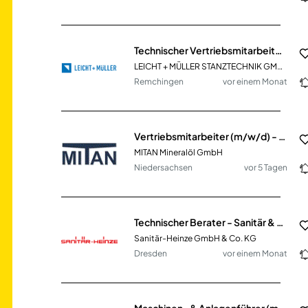
Technischer Vertriebsmitarbeiter (m/w/d)
LEICHT + MÜLLER STANZTECHNIK GMBH + CO. KG
Remchingen
vor einem Monat
Vertriebsmitarbeiter (m/w/d) - Innendienst
MITAN Mineralöl GmbH
Niedersachsen
vor 5 Tagen
Technischer Berater - Sanitär & Heizung (m/w/d)
Sanitär-Heinze GmbH & Co. KG
Dresden
vor einem Monat
Maschinen- & Anlagenführer (m/w/d) im Lebensmittelbereich