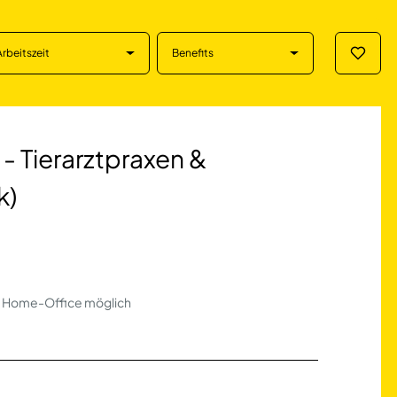
Arbeitszeit
Benefits
Merklis
rarztpraxen & Tier
 - Tierarztpraxen &
k)
n | Home-Office möglich