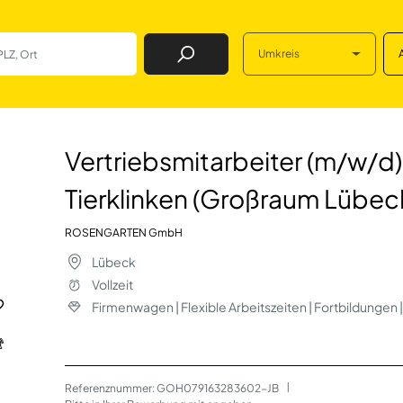
Umkreis
Job Finden
iter (m/w/d) - Tie
Vertriebsmitarbeiter (m/w/d)
Tierklinken (Großraum Lübec
ROSENGARTEN GmbH
Lübeck
Vollzeit
Firmenwagen | Flexible Arbeitszeiten | Fortbildunge
Referenznummer: GOH079163283602-JB
 | 