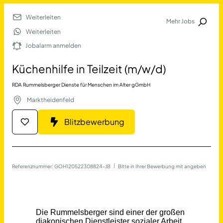
Weiterleiten
Mehr Jobs
Jobalarm anmelden
Weiterleiten
Jobalarm anmelden
Merkliste
Küchenhilfe in Teilzeit (m/w/d)
RDA Rummelsberger Dienste für Menschen im Alter gGmbH
Marktheidenfeld
Blitzbewerbung
Job Finden
Referenznummer: GOH120522308824-JB
 | 
Bitte in Ihrer Bewerbung mit angeben
Küchenhilfe in Teilzeit (m/
17677
Jobs
Filter