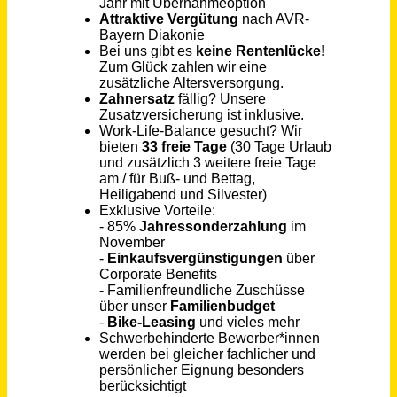
Elmshorn
vor 13 Tagen
Küchenhilfe im BMFTR Bonn (m/w/d)
Flavour Union Service GmbH
Bonn
vor einem Monat
Aushilfe im Restaurant (m/w/d) auf Minijiob-Basis (603,-€)
Teppich-Kibek GmbH (Vertrieb)
Elmshorn
vor 6 Tagen
Buchhalter (m/w/d) in Teilzeit
bruno banani Underwear GmbH
Chemnitz
vor einem Monat