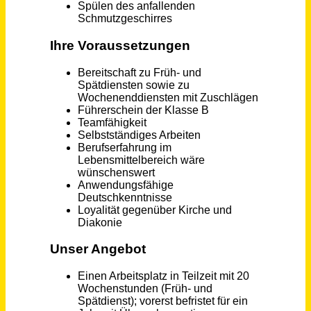
Küchenhilfe / Küchenfachkraft (m/w/d)
AER Group
Berlin
vor 20 Tagen
Küchenhilfe / Reinigungskraft (m/w/d) Bäckerei
Bäckerei Horsthemke
Elten
vor 18 Tagen
Küchenhilfe / Reinigungskraft (m/w/d) Bäckerei
Bäckerei Horsthemke
Kranenburg
vor 18 Tagen
Mitarbeiterin im Restaurant (m/w/d) in Teilzeit
Teppich-Kibek GmbH (Vertrieb)