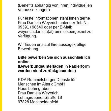
Verkaufsberater (m/w/d) Teilzeit
Herbert Giloy & Söhne GmbH & Co. KG
Dresden, Würzburg
vor einem Monat
Verkaufsberater (m/w/d) Teilzeit
Herbert Giloy & Söhne GmbH & Co. KG
Heidelberg
vor einem Monat
Verkaufsberater (m/w/d) Teilzeit
Herbert Giloy & Söhne GmbH & Co. KG
Dortmund
vor einem Monat
Jurist (m/w/d) Vollzeit / Teilzeit
Sozialverband VdK Rheinland-Pfalz e.V.
Mainz
vor einem Monat