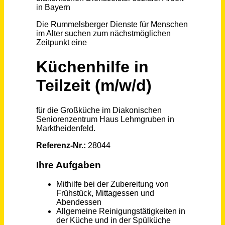
Schneller per Mail.
Bei neuen Stellen als Erstes informiert werden!
Küchenhilfe in Teilzeit (m/w/d)
RDA Rummelsberger Dienste für Menschen im Alter gGmbH
Marktheidenfeld
vor einem Monat
Küchenhilfe (m/w/d)
SozDia Stiftung Berlin
Berlin-Lichtenberg
vor 3 Tagen
Küchen- und Lagerhilfskraft (m/w/d) - Teilzeit 20 Stunden
Byodo Naturkost GmbH
Mühldorf
vor 12 Tagen