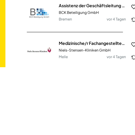
Assistenz der Geschäftsleitung - Bürokaufmann / Bürokauffrau (m/w/d)
BCK Beteiligung GmbH
Bremen
vor 4 Tagen
Medizinische/r Fachangestellte/r (m/w/d) mit Röntgenschein (MFA)
Niels-Stensen-Kliniken GmbH
Melle
vor 4 Tagen
Medizinische/r Fachangestellte/r (m/w/d) für den OP (MFA)
Niels-Stensen-Kliniken GmbH
Melle
vor 4 Tagen
Assistenz (m/w/d) Forschung & Entwicklung
Bauerfeind AG
Deutschland, Zeulenroda
vor 2 Monaten