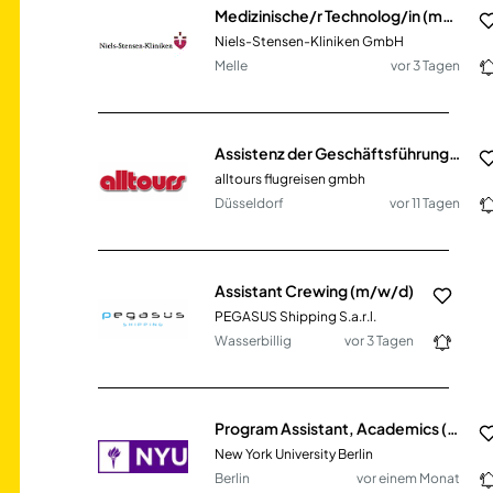
Medizinische/r Technolog/in (m/w/d) für Radiologie (MTR)
Niels-Stensen-Kliniken GmbH
Melle
vor 3 Tagen
Assistenz der Geschäftsführung (m/w/d)
alltours flugreisen gmbh
Düsseldorf
vor 11 Tagen
Assistant Crewing (m/w/d)
PEGASUS Shipping S.a.r.l.
Wasserbillig
vor 3 Tagen
Program Assistant, Academics (m/f/d)
New York University Berlin
Berlin
vor einem Monat