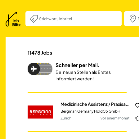
Medizinische Assi
11478
Jobs
Schneller per Mail.
Bei neuen Stellen als Erstes
informiert werden!
Medizinische Assistenz / Praxisassistenz im Dermatologikum Zürich
Bergman Germany HoldCo GmbH
Zürich
vor einem Monat