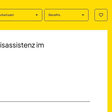
Arbeitszeit
Benefits
Merklis
istenz im Dermatol
isassistenz im