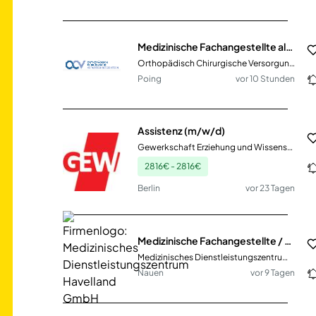
Medizinische Fachangestellte als Praxisleitung (m/w/d)
Orthopädisch Chirurgische Versorgungszentren
Poing
vor 10 Stunden
Assistenz (m/w/d)
Gewerkschaft Erziehung und Wissenschaft (GEW)
2816€ - 2816€
Berlin
vor 23 Tagen
Medizinische Fachangestellte / MFA (m/w/d) in unserer Praxis für Chirurgie in Nauen (MDZ-243)
Medizinisches Dienstleistungszentrum Havelland GmbH
Nauen
vor 9 Tagen