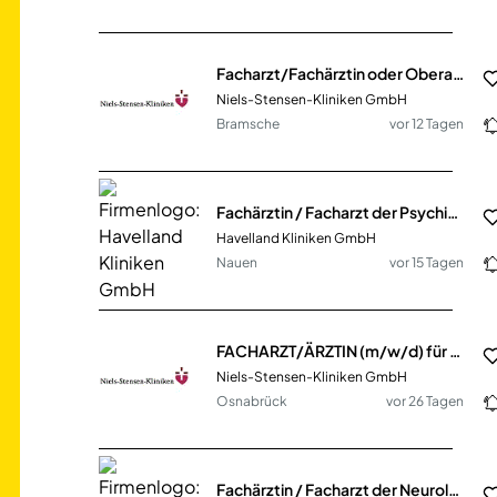
Facharzt/Fachärztin oder Oberarzt/Oberärztin (m/w/d) für die Klinik für Psychosomatische Medizin und Psychotherapie zum 01.09.2026
Niels-Stensen-Kliniken GmbH
Bramsche
vor 12 Tagen
Fachärztin / Facharzt der Psychiatrie (m/w/d) am Klinikstandort Nauen (HKG-744)
Havelland Kliniken GmbH
Nauen
vor 15 Tagen
FACHARZT/ÄRZTIN (m/w/d) für die Klinik für Radiologie und Neuroradiologie
Niels-Stensen-Kliniken GmbH
Osnabrück
vor 26 Tagen
Fachärztin / Facharzt der Neurologie (m/w/d), als Oberärztin/ Oberarzt Medizinische Klinik Nauen (HKG-778)