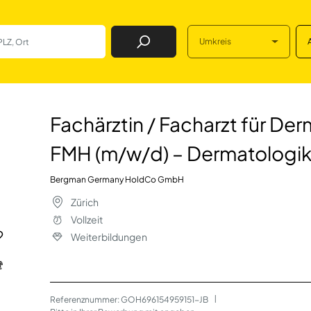
Umkreis
Job Finden
harzt für Dermato
Fachärztin / Facharzt für De
FMH (m/w/d) – Dermatologik
Bergman Germany HoldCo GmbH
Zürich
Vollzeit
Weiterbildungen
Referenznummer: GOH696154959151-JB
 | 