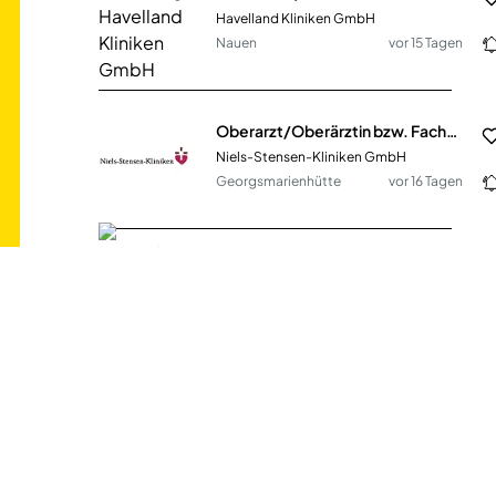
Havelland Kliniken GmbH
Nauen
vor 15 Tagen
Oberarzt/Oberärztin bzw. Facharzt/Fachärztin (m/w/d) für den Fachbereich Senologische Onkologie
Niels-Stensen-Kliniken GmbH
Georgsmarienhütte
vor 16 Tagen
Facharzt (m/w/d) / Oberarzt (m/w/d) Radiologie
Evangelisches Klinikum Niederrhein gGmbH
Duisburg
vor 12 Tagen
Fachärztin / Facharzt für Anästhesie und Intensivmedizin (m/w/d), Rathenow und Nauen (HKG-669)
Havelland Kliniken GmbH
Nauen
vor 15 Tagen