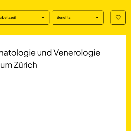
Arbeitszeit
Benefits
Merklis
logie und Venerolo
rmatologie und Venerologie
um Zürich