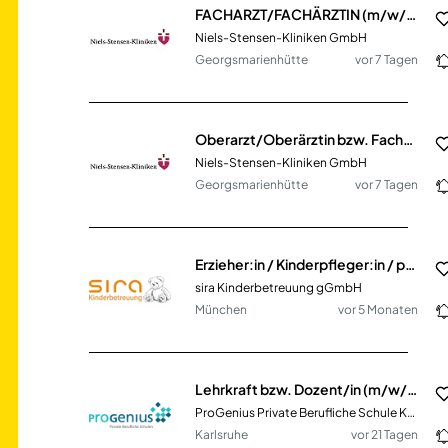
FACHARZT/FACHÄRZTIN (m/w/d) für das MVZ I Onkologie, Hämatologie und Thoraxonkologie
Niels-Stensen-Kliniken GmbH
Georgsmarienhütte
vor 7 Tagen
Oberarzt/Oberärztin bzw. Facharzt/Fachärztin (m/w/d) für die Klinik für Internistische Onkologie und Hämatologie
Niels-Stensen-Kliniken GmbH
Georgsmarienhütte
vor 7 Tagen
Erzieher:in / Kinderpfleger:in / päd. Fach- und Ergänzungskraft (m/w/d) Vollzeit / Teilzeit
sira Kinderbetreuung gGmbH
München
vor 5 Monaten
Lehrkraft bzw. Dozent/in (m/w/d) für das Fach Deutsch
ProGenius Private Berufliche Schule Karlsruhe
Karlsruhe
vor 21 Tagen