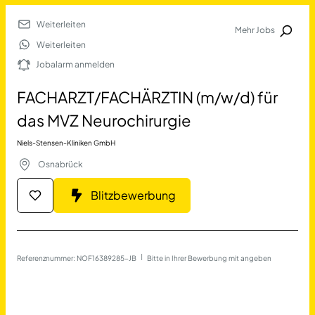
Weiterleiten
Mehr Jobs
Jobalarm anmelden
Weiterleiten
Jobalarm anmelden
Merkliste
FACHARZT/FACHÄRZTIN (m/w/d) für
das MVZ Neurochirurgie
Niels-Stensen-Kliniken GmbH
Osnabrück
Blitzbewerbung
Job Finden
FACHARZT/FACHÄRZTIN (m/w
Referenznummer: NOF16389285-JB
 | 
Bitte in Ihrer Bewerbung mit angeben
17690
Jobs
Filter