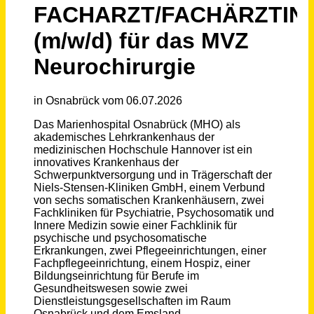
Schneller per Mail.
Bei neuen Stellen als Erstes informiert werden!
FACHARZT/FACHÄRZTIN (m/w/d) für das MVZ Neurochirurgie
Niels-Stensen-Kliniken GmbH
Osnabrück
vor einem Monat
Medizinische Fachangestellte (MFA) (m/w/d) MVZ Neurochirurgie
Evangelisches Klinikum Niederrhein gGmbH
Duisburg
vor 3 Tagen
Medizinische/r Fachangestellte/r (m/w/d) für die Neurochirurgie im MVZ (MFA)
Niels-Stensen-Kliniken GmbH
Osnabrück
vor 8 Tagen