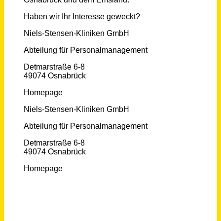
FACHARZT/FACHÄRZTIN (m/w/d) für die Zentrale Notaufnahme
Niels-Stensen-Kliniken GmbH
Osnabrück
vor 4 Tagen
FACHARZT/FACHÄRZTIN (m/w/d) für das MVZ I Onkologie, Hämatologie und Thoraxonkologie
Niels-Stensen-Kliniken GmbH
Georgsmarienhütte
vor 8 Tagen
Sekretariat für die Sektion Stereotaxie und funktionelle Neurochirurgie (m/w/d)
Universitätsklinikum Bonn'
Bonn
vor 15 Stunden
Gesundheits- und Krankenpfleger (m/w/d) IMC-Station (Schwerpunkt Neurochirurgie)
Evangelisches Klinikum Niederrhein gGmbH