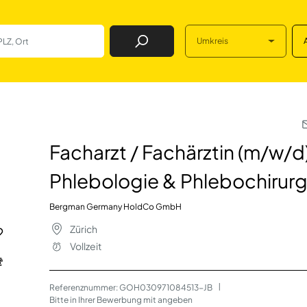
Umkreis
Job Finden
rztin (m/w/d) mit 
Facharzt / Fachärztin (m/w/
Phlebologie & Phlebochirurg
Bergman Germany HoldCo GmbH
Zürich
Vollzeit
Referenznummer: GOH030971084513-JB
 | 
Bitte in Ihrer Bewerbung mit angeben