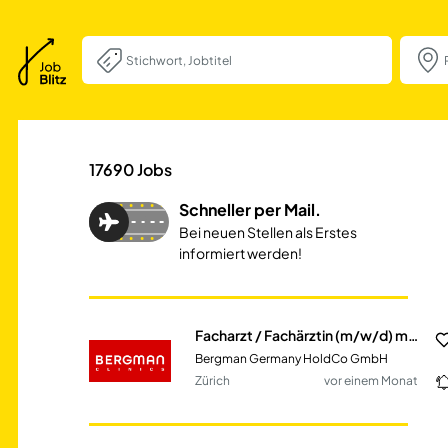
Facharzt / Fachä
17690
Jobs
Schneller per Mail.
Bei neuen Stellen als Erstes
informiert werden!
Facharzt / Fachärztin (m/w/d) mit Schwerpunkt Phlebologie & Phlebochirurgie
Bergman Germany HoldCo GmbH
Zürich
vor einem Monat