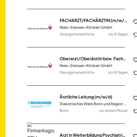
FACHARZT/FACHÄRZTIN (m/w/d) für das MVZ I Onkologie, Hämatologie und Thoraxonkologie
Niels-Stensen-Kliniken GmbH
Georgsmarienhütte
vor 8 Tagen
Oberarzt/Oberärztin bzw. Facharzt/Fachärztin (m/w/d) für die Klinik für Internistische Onkologie und Hämatologie
Niels-Stensen-Kliniken GmbH
Georgsmarienhütte
vor 8 Tagen
Ärztliche Leitung (m/w/d)
Diakonisches Werk Bonn und Region gGmbH
Bonn
vor einem Monat
Arzt in Weiterbildung Psychiatrie, Psychotherapie (m/w/d) in Voll- oder Teilzeit