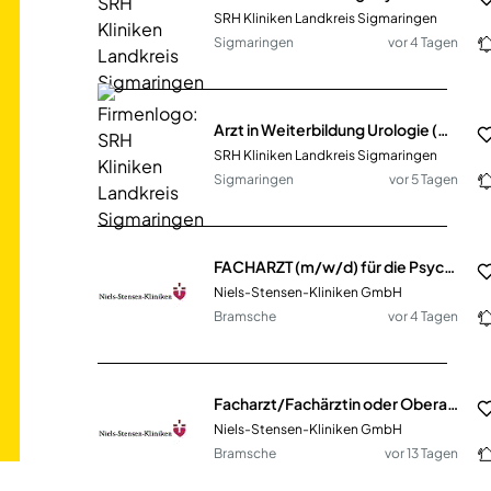
SRH Kliniken Landkreis Sigmaringen
Sigmaringen
vor 4 Tagen
Arzt in Weiterbildung Urologie (m/w/d) in Voll- oder Teilzeit
SRH Kliniken Landkreis Sigmaringen
Sigmaringen
vor 5 Tagen
FACHARZT (m/w/d) für die Psychiatrische Institutsambulanz / Klinik für Psychiatrie
Niels-Stensen-Kliniken GmbH
Bramsche
vor 4 Tagen
Facharzt/Fachärztin oder Oberarzt/Oberärztin (m/w/d) für die Klinik für Psychosomatische Medizin und Psychotherapie zum 01.09.2026
Niels-Stensen-Kliniken GmbH
Bramsche
vor 13 Tagen