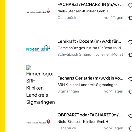
FACHARZT/FACHÄRZTIN (m/w/d) für die Zentrale Notaufnahme
Niels-Stensen-Kliniken GmbH
Osnabrück
vor 4 Tagen
Lehrkraft / Dozent (m/w/d) für das Fach Pädagogik / Psychologie Vollzeit / Teilzeit / Honorarbasis
Gemeinnütziges Institut für Berufsbildung Dr. Engel GmbH
Schwäbisch Gmünd
vor einem Monat
Facharzt Geriatrie (m/w/d) in Vollzeit
SRH Kliniken Landkreis Sigmaringen
Sigmaringen
vor 4 Tagen
OBERARZT oder FACHARZT (m/w/d) für die Klinik für Anästhesie und Intensivmedizin
Niels-Stensen-Kliniken GmbH
Osnabrück
vor 4 Tagen