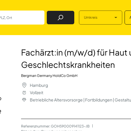
Umkreis
Job Finden
/d) für Haut und 
Fachärzt:in (m/w/d) für Haut
Geschlechtskrankheiten
Bergman Germany HoldCo GmbH
Hamburg
Vollzeit
Betriebliche Altersvorsorge | Fortbildungen | Gestal
Referenznummer: GOH590009141123-JB
 | 