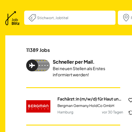
Fachärzt:in (m/w
11389
Jobs
Schneller per Mail.
Bei neuen Stellen als Erstes
informiert werden!
Fachärzt:in (m/w/d) für Haut und Geschlechtskrankheiten
Bergman Germany HoldCo GmbH
Hamburg
vor 30 Tagen