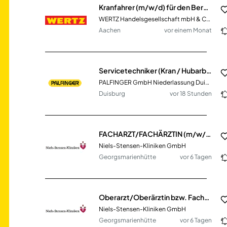
Kranfahrer (m/w/d) für den Bereich Faltkrane / Mobilbaukrane
WERTZ Handelsgesellschaft mbH & Co. KG
Aachen
vor einem Monat
Servicetechniker (Kran / Hubarbeitsbühne / Fahrzeugaufbau) (m/w/d)
PALFINGER GmbH Niederlassung Duisburg
Duisburg
vor 18 Stunden
FACHARZT/FACHÄRZTIN (m/w/d) für das MVZ I Onkologie, Hämatologie und Thoraxonkologie
Niels-Stensen-Kliniken GmbH
Georgsmarienhütte
vor 6 Tagen
Oberarzt/Oberärztin bzw. Facharzt/Fachärztin (m/w/d) für die Klinik für Internistische Onkologie und Hämatologie
Niels-Stensen-Kliniken GmbH
Georgsmarienhütte
vor 6 Tagen