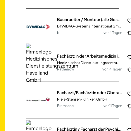
Bauarbeiter / Monteur (alle Geschlechtsidentitäten)
DYWIDAG-Systems International GmbH
b
vor 4 Tagen
Fachärzt:in der Arbeitsmedizin im Westhavelland (MDZ-240)
Medizinisches Dienstleistungszentrum Havelland GmbH
Rathenow
vor 14 Tagen
Facharzt/Fachärztin oder Oberarzt/Oberärztin (m/w/d) für die Klinik für Psychosomatische Medizin und Psychotherapie zum 01.09.2026
Niels-Stensen-Kliniken GmbH
Bramsche
vor 11 Tagen
Fachärztin / Facharzt der Psychiatrie (m/w/d) am Klinikstandort Nauen (HKG-744)