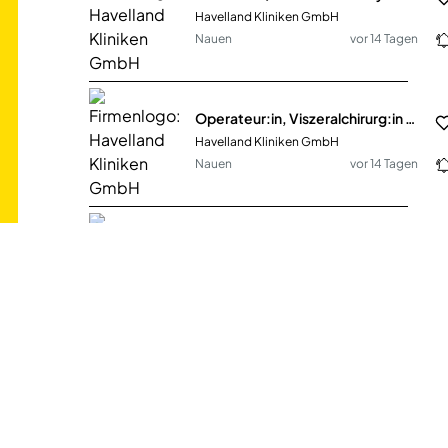
Havelland Kliniken GmbH
Nauen
vor 14 Tagen
Operateur:in, Viszeralchirurg:in als Fachärztin / Facharzt mit Schwerpunkt Spezielle Viszeralchirurgie (HKG-798)
Havelland Kliniken GmbH
Nauen
vor 14 Tagen
Fachärztin / Facharzt für Anästhesie und Intensivmedizin (m/w/d), Rathenow und Nauen (HKG-669)
Havelland Kliniken GmbH
Nauen
vor 14 Tagen
Fachärztin / Facharzt der Neurologie (m/w/d), als Oberärztin/ Oberarzt Medizinische Klinik Nauen (HKG-778)
Havelland Kliniken GmbH
Nauen
vor 14 Tagen