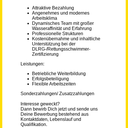
München
vor 15 Tagen
Pflegefachkraft (m/w/d) in Teilzeit und Vollzeit
wir für pänz e.V. - Beratung; Hilfen; Prävention für Kinder und Familien
Köln
vor 15 Tagen
Reinigungskraft (m/w/d) Teilzeit
Stadt Regensburg
Regensburg
vor einem Monat
Medizinische Fachangestellte (m/w/d) Augenoptiker (m/w/d) PTA (m/w/d) Vollzeit / Teilzeit
Augenchirurgie München
München
vor einem Monat