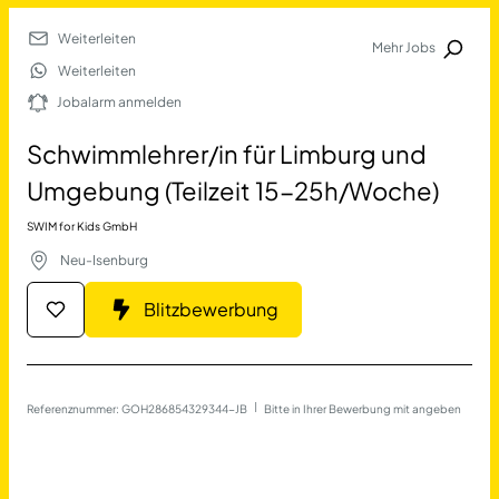
Weiterleiten
Mehr Jobs
Jobalarm anmelden
Weiterleiten
Jobalarm anmelden
Merkliste
Schwimmlehrer/in für Limburg und
Umgebung (Teilzeit 15-25h/Woche)
SWIM for Kids GmbH
Neu-Isenburg
Blitzbewerbung
Job Finden
Schwimmlehrer/in für Limb
Referenznummer: GOH286854329344-JB
 | 
Bitte in Ihrer Bewerbung mit angeben
17690
Jobs
Filter