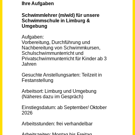
Schneller per Mail.
Bei neuen Stellen als Erstes informiert werden!
Schwimmlehrer/in für Limburg und Umgebung (Teilzeit 15-25h/Woche)
SWIM for Kids GmbH
Neu-Isenburg
vor einem Monat
Lehrkraft (m/w/d) für Klarinette
Stadt Regensburg
Regensburg
vor 15 Tagen
Lehrkraft / Dozent (m/w/d) für das Fach Pädagogik / Psychologie Vollzeit / Teilzeit / Honorarbasis
Gemeinnütziges Institut für Berufsbildung Dr. Engel GmbH
Schwäbisch Gmünd
vor einem Monat