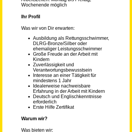
Lehrkraft (m/w/d) für Schlagzeug
Stadt Regensburg
Regensburg
vor 16 Tagen
Lehrkraft für Sozialpädagogik VZ / TZ (m/w/d)
Paritätische Schulen für soziale Berufe gGmbH
Offenburg
vor einem Monat
Jurist (m/w/d) Vollzeit / Teilzeit
Sozialverband VdK Rheinland-Pfalz e.V.
Mainz
vor 30 Tagen
Sozialpädagog*in (m/w/d) Teilzeit
Kinderschutz München