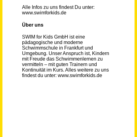
Lohn- / Finanzbuchhalter (m/w/d) Vollzeit / Teilzeit
Müller und Kollegen Steuerberatungsgesellschaft mbH & Co. KG
Papenburg
vor einem Monat
Kursleitung für Eltern-Kind-Gruppen (m/w/d) Teilzeit
wir für pänz e.V. - Beratung; Hilfen; Prävention für Kinder und Familien
Köln - Ostheim, Köln - Ehrenfeld
vor 30 Tagen
Wohnbereichsleitung (m/w/d) in Vollzeit / Teilzeit
Invita Residenz – rhenia Residenzen Huchting GmbH
Bremen
vor 15 Tagen
Gruppenleitung in der Marktfolge Passiv (m/w/d) Vollzeit / Teilzeit
DSGF Deutsche Servicegesellschaft für Finanzdienstleister mbH
Ludwigshafen am Rhein
vor einem Monat