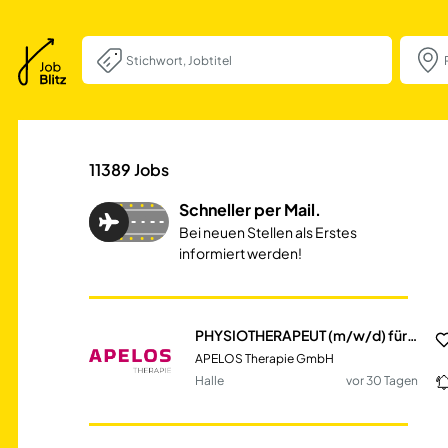
PHYSIOTHERAPEUT
11389
Jobs
Schneller per Mail.
Bei neuen Stellen als Erstes
informiert werden!
PHYSIOTHERAPEUT (m/w/d) für unsere Praxis APELOS Halle-Süd
APELOS Therapie GmbH
Halle
vor 30 Tagen