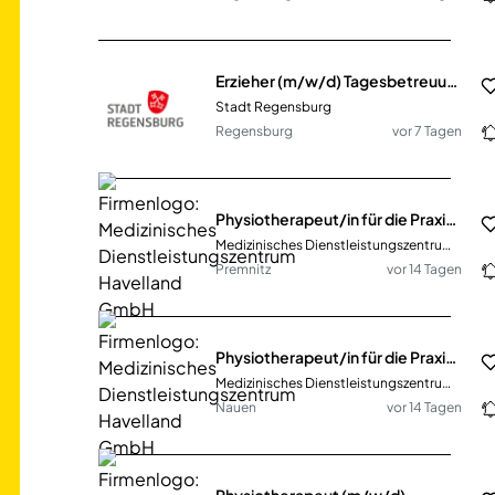
Erzieher (m/w/d) Tagesbetreuung Süd
Stadt Regensburg
Regensburg
vor 7 Tagen
Physiotherapeut/in für die Praxis in Premnitz (MDZ-217)
Medizinisches Dienstleistungszentrum Havelland GmbH
Premnitz
vor 14 Tagen
Physiotherapeut/in für die Praxis Nauen (MDZ-231)
Medizinisches Dienstleistungszentrum Havelland GmbH
Nauen
vor 14 Tagen
Physiotherapeut (m/w/d)