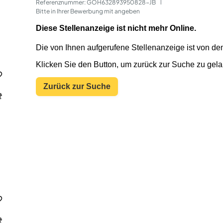
Referenznummer: GOH632893950828-JB
 | 
Bitte in Ihrer Bewerbung mit angeben