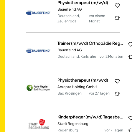
Physiotherapeut (m/w/d)
Bauerfeind AG
Deutschland,
vor einem
Zeulenroda
Monat
Trainer (m/w/d) Orthopädie Region Süd
Bauerfeind AG
Deutschland, Karlsruhe
vor 2 Monaten
Physiotherapeut (m/w/d)
Aczepta Holding GmbH
Bad Krozingen
vor 27 Tagen
Kinderpfleger (m/w/d) Tagesbetreuung Süd
Stadt Regensburg
Regensburg
vor 7 Tagen