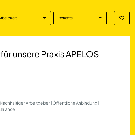
Arbeitszeit
Benefits
Merklis
re Praxis APELOS
ür unsere Praxis APELOS
 Nachhaltiger Arbeitgeber | Öffentliche Anbindung |
-Balance