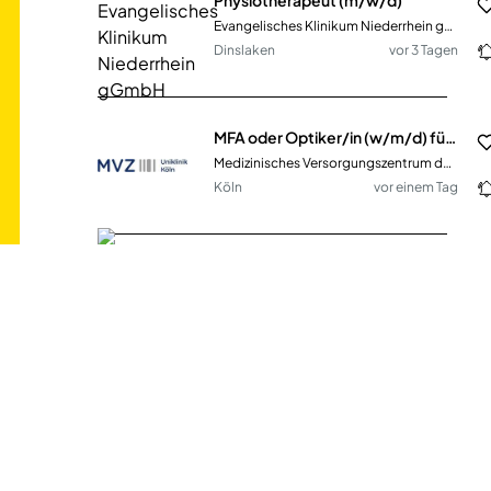
Evangelisches Klinikum Niederrhein gGmbH
Dinslaken
vor 3 Tagen
MFA oder Optiker/in (w/m/d) für Privatpraxis (MVZ) Vollzeit / Teilzeit
Medizinisches Versorgungszentrum des Universitätsklinikums Köln gGmbH
Köln
vor einem Tag
Physiotherapeut/in für die Praxis in Rathenow (im Haus der Tagespflege) (MDZ-206b)
Medizinisches Dienstleistungszentrum Havelland GmbH
Rathenow
vor 14 Tagen
Hallenwart (m/w/d)
EIFELKREIS BITBURG-PRÜM
Bitburg
vor 7 Tagen