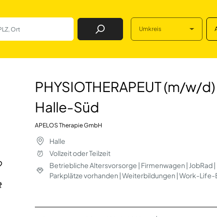
Umkreis
Job Finden
 (m/w/d) für unse
PHYSIOTHERAPEUT (m/w/d) f
Halle-Süd
APELOS Therapie GmbH
Halle
Vollzeit oder Teilzeit
Betriebliche Altersvorsorge | Firmenwagen | JobRad |
Parkplätze vorhanden | Weiterbildungen | Work-Life