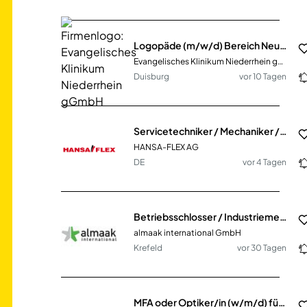
Logopäde (m/w/d) Bereich Neurologie
Evangelisches Klinikum Niederrhein gGmbH
Duisburg
vor 10 Tagen
Servicetechniker / Mechaniker / Schlosser / Monteur (m/w/d) mit eigener mobiler Werkstatt
HANSA-FLEX AG
DE
vor 4 Tagen
Betriebsschlosser / Industriemechaniker (m/w/d)
almaak international GmbH
Krefeld
vor 30 Tagen
MFA oder Optiker/in (w/m/d) für Privatpraxis (MVZ) Vollzeit / Teilzeit