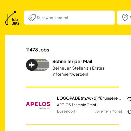
LOGOPÄDE (m/w/d)
11478
Jobs
Schneller per Mail.
Bei neuen Stellen als Erstes
informiert werden!
LOGOPÄDE (m/w/d) für unsere Praxis APELOS Schlosser in Düsseldorf
APELOS Therapie GmbH
Düsseldorf
vor einem Monat