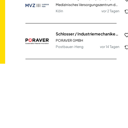
Medizinisches Versorgungszentrum des Universitätsklinikums Köln gGmbH
Köln
vor 2 Tagen
Schlosser / Industriemechaniker (m/w/d)
PORAVER GMBH
Postbauer-Heng
vor 14 Tagen
Instandhaltungsmechaniker / Reparaturschlosser (m/w/d) im Bereich Umwelttechnik
AMAND Umwelttechnik Lockwitz GmbH & Co. KG
Dresden
vor einem Monat
KFZ-Mechatroniker / Mechaniker / Schlosser (m/w/d) – Bremen
Augustin Entsorgung Bremen GmbH & Co. KG
Bremen
vor 10 Tagen