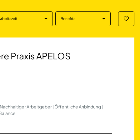
Arbeitszeit
Benefits
Merklis
is APELOS Schloss
re Praxis APELOS
 Nachhaltiger Arbeitgeber | Öffentliche Anbindung |
-Balance