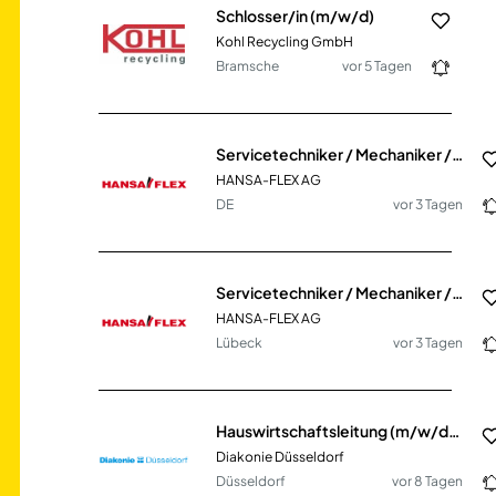
Schlosser/in (m/w/d)
Kohl Recycling GmbH
Bramsche
vor 5 Tagen
Servicetechniker / Mechaniker / Schlosser / Monteur (m/w/d) mit eigener mobiler Werkstatt
HANSA-FLEX AG
DE
vor 3 Tagen
Servicetechniker / Mechaniker / Schlosser / Monteur (m/w/d) mit eigener mobiler Werkstatt
HANSA-FLEX AG
Lübeck
vor 3 Tagen
Hauswirtschaftsleitung (m/w/d) in Düsseldorf-Gerresheim
Diakonie Düsseldorf
Düsseldorf
vor 8 Tagen