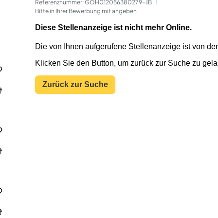
Referenznummer: GOH012056380279-JB
 | 
Bitte in Ihrer Bewerbung mit angeben