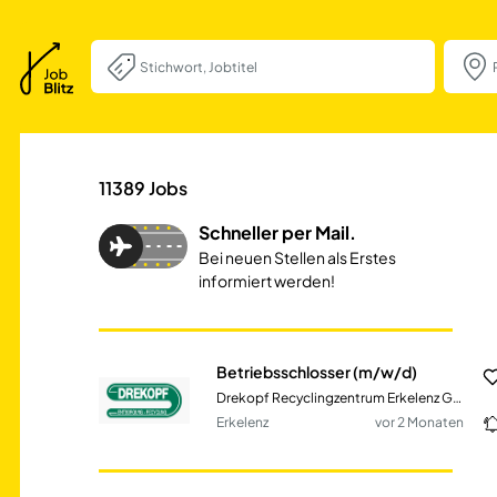
Betriebsschlosse
11389
Jobs
Schneller per Mail.
Bei neuen Stellen als Erstes
informiert werden!
Betriebsschlosser (m/w/d)
Drekopf Recyclingzentrum Erkelenz GmbH
Erkelenz
vor 2 Monaten