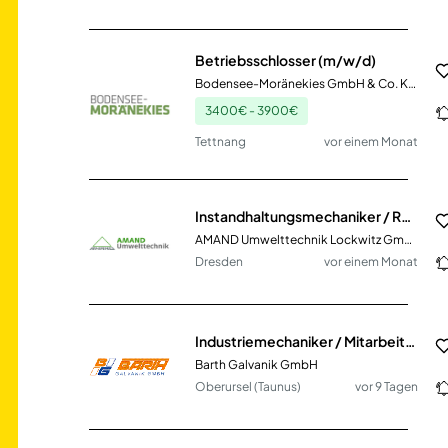
Betriebsschlosser (m/w/d)
Bodensee-Moränekies GmbH & Co. KG Tettnang
3400€ - 3900€
Tettnang
vor einem Monat
Instandhaltungsmechaniker / Reparaturschlosser (m/w/d) im Bereich Umwelttechnik
AMAND Umwelttechnik Lockwitz GmbH & Co. KG
Dresden
vor einem Monat
Industriemechaniker / Mitarbeiter Instandhaltung (m/w/d)
Barth Galvanik GmbH
Oberursel (Taunus)
vor 9 Tagen