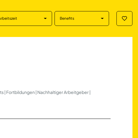
Arbeitszeit
Benefits
Merklis
enz
s | Fortbildungen | Nachhaltiger Arbeitgeber |