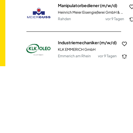
Manipulatorbediener (m/w/d)
Heinrich Meier Eisengießerei GmbH & Co. KG
Rahden
vor 9 Tagen
Industriemechaniker (m/w/d)
KLK EMMERICH GmbH
Emmerich am Rhein
vor 9 Tagen
Facharbeiter aus der Metallbranche (m/w/d)
Veldener Präzisionstechnik GmbH
Vilsbiburg
vor 22 Tagen
Schlosser/in (m/w/d)
Kohl Recycling GmbH
Bramsche
vor 4 Tagen