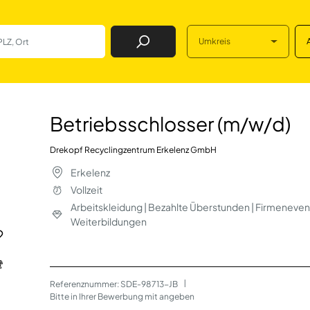
Umkreis
Job Finden
r (m/w/d) in Erkel
Betriebsschlosser (m/w/d)
Drekopf Recyclingzentrum Erkelenz GmbH
Erkelenz
Vollzeit
Arbeitskleidung | Bezahlte Überstunden | Firmenevent
Weiterbildungen
Referenznummer: SDE-98713-JB
 | 
Bitte in Ihrer Bewerbung mit angeben