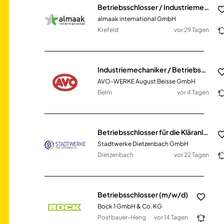
Betriebsschlosser / Industriemechaniker (m/w/d)
almaak international GmbH
Krefeld
vor 29 Tagen
Industriemechaniker / Betriebsschlosser (m/w/d)
AVO-WERKE August Beisse GmbH
Belm
vor 4 Tagen
Betriebsschlosser für die Kläranlage (m/w/d)
Stadtwerke Dietzenbach GmbH
Dietzenbach
vor 22 Tagen
Betriebsschlosser (m/w/d)
Bock 1 GmbH & Co. KG
Postbauer-Heng
vor 14 Tagen