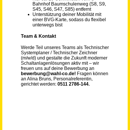
Technischer Zeichner / Technischer Systemplaner Elektrotechnik (m/w/d)
Wahl GmbH + Co. KG
Berlin
vor 21 Tagen
LKW-Fahrer CE (m/w/d) mit technischem Verständnis
Enerent Deutschland GmbH
39000€ - 48000€
Hamburg (Seevetal)
vor 5 Tagen
Bauzeichner Tiefbau (m/w/d)
Regionetz GmbH
Eschweiler - Weisweiler
vor einem Monat
Elektroniker im Schaltschrankbau (m/w/d)
PETRONIK Automation GmbH
Bitburg
vor 4 Tagen