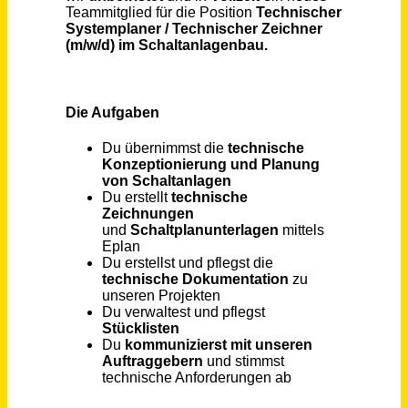
Ingenieur / Techniker / Meister / Technischer Systemplaner Heizung · Lüftung · Sanitär · Elektro
Ingenieurbüro Climaconcept Werner
Spangenberg
vor einem Monat
Technischer Systemplaner (m/w/d)
encoviva
Hannover
vor 4 Tagen
Technische Systemplaner (m/w/d) Fachrichtung Versorgungs- und Ausrüstungstechnik
Stadt Regensburg
Regensburg
vor 11 Tagen
Geomatiker/Technischer Zeichner (m/w/d)
Bremischer Deichverband am linken Weserufer