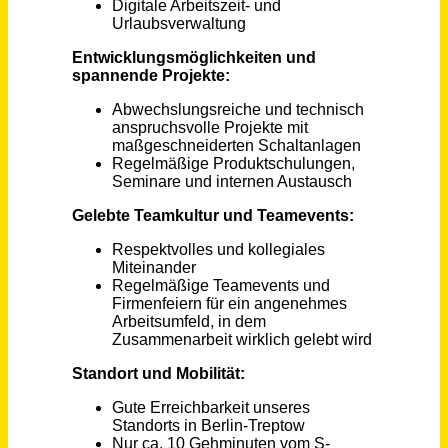
Bauzeichner nebenberuflich (m/w/d)
Jobanzeige
Osnabrück
vor 3 Tagen
Mitarbeiter Arbeitsvorbereitung (m/w/d) im Bereich Hoch- und SF-Bau
Guggenberger GmbH
Mintraching
vor 18 Tagen
Technischer Systemplaner / Technischer Zeichner Elektrotechnik (m/w/d)
Wahl GmbH + Co. KG
Seelze
vor 20 Tagen