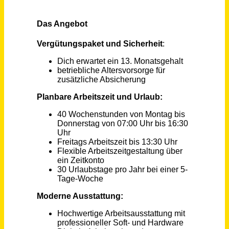
Technischer Redakteur (m/w/d) Technische Dokumentation, Stammdaten & Digitalisierung
Kinshofer GmbH
Holzkirchen (Oberbayern)
vor 4 Tagen
Mitarbeiter technischer Vertrieb - Angebots- und Projektwesen (m/w/d)
heinrichs drehteile GmbH & Co. KG
Dommershausen - Dorweiler
vor 17 Tagen
Architekt:in / Bautechniker:in / Bauzeichner:in (m/w/d)
Die Architektin Irmgard Maier
Laupheim
vor 18 Tagen
Technischer Berater - Sanitär & Heizung (m/w/d)
Sanitär-Heinze GmbH & Co. KG
Ainring
vor 20 Tagen