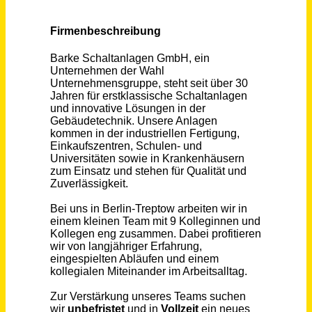
Schneller per Mail.
Bei neuen Stellen als Erstes informiert werden!
Technischer Systemplaner / Technischer Zeichner (m/w/d) Schaltanlagenbau
Wahl GmbH + Co. KG
Berlin
vor einem Monat
Konstrukteur*in (m/w/d) Schaltanlagenbau Erneuerbare Energien
FEAG Holding GmbH
Sankt Ingbert
vor 5 Tagen
Technischer Systemplaner / Technischer Zeichner (m/w/d) Elektrotechnik
R+S solutions GmbH
Radebeul
vor 3 Tagen