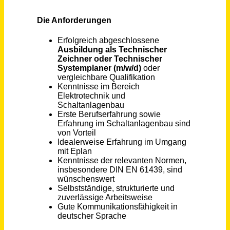
Bremen
vor 17 Tagen
Technischer Berater - Sanitär & Heizung (m/w/d)
Sanitär-Heinze GmbH & Co. KG
Dresden
vor einem Monat
Technischer Leiter / Produktionsleiter (m/w/d)
Eschenbacher Pivatbrauerei GmbH
Eltmann - Eschenbach
vor einem Monat
Technischer Vertriebsmitarbeiter (m/w/d)
LEICHT + MÜLLER STANZTECHNIK GMBH + CO. KG
Remchingen
vor einem Monat