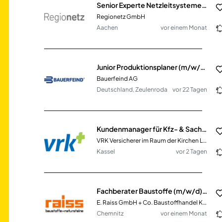
Senior Experte Netzleitsysteme & OT (m/w/d)
Regionetz GmbH
Aachen
vor einem Monat
Junior Produktionsplaner (m/w/d) - Disposition & Fertigungssteuerung
Bauerfeind AG
Deutschland, Zeulenroda
vor 22 Tagen
Kundenmanager für Kfz- & Sachversicherung (m/w/d)
VRK Versicherer im Raum der Kirchen Lebensversicherung AG
Kassel
vor 2 Tagen
Fachberater Baustoffe (m/w/d) im Innen- & Außendienst
E. Raiss GmbH + Co. Baustoffhandel KG
Chemnitz
vor einem Monat