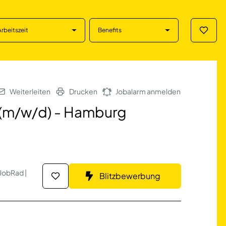
Arbeitszeit
Benefits
Merklis
d) - Hamburg in 
Weiterleiten
Drucken
Jobalarm anmelden
 (m/w/d) - Hamburg
 JobRad |
Blitzbewerbung