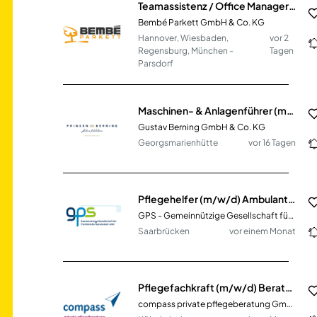
Teamassistenz / Office Manager (m/w/d) - Vollzeit / Teilzeit
Bembé Parkett GmbH & Co. KG
Hannover, Wiesbaden,
vor 2
Regensburg, München -
Tagen
Parsdorf
Maschinen- & Anlagenführer (m/w/d) im Lebensmittelbereich
Gustav Berning GmbH & Co. KG
Georgsmarienhütte
vor 16 Tagen
Pflegehelfer (m/w/d) Ambulanter Pflegedienst & Tagespflege in Teilzeit
GPS - Gemeinnützige Gesellschaft für Paritätische Sozialarbeit mbH
Saarbrücken
vor einem Monat
Pflegefachkraft (m/w/d) Beratung am Telefon für Pflegebedürftige & Angehörige
compass private pflegeberatung GmbH