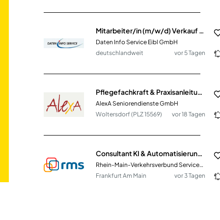
Mitarbeiter/in (m/w/d) Verkauf / Home-Office
Daten Info Service Eibl GmbH
deutschlandweit
vor 5 Tagen
Pflegefachkraft & Praxisanleitung (m/w/d)
AlexA Seniorendienste GmbH
Woltersdorf (PLZ 15569)
vor 18 Tagen
Consultant KI & Automatisierung (m/w/d)
Rhein-Main-Verkehrsverbund Servicegesellschaft mbH
Frankfurt Am Main
vor 3 Tagen
Feelgood-Manager / Kundenberater (all genders) auf Fuerteventura