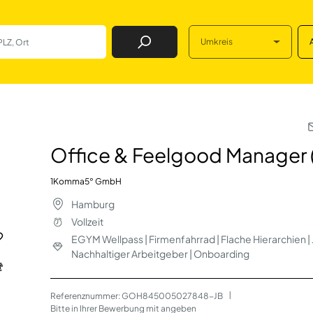
Umkreis
Job Finden
od Manager (m/w/
Office & Feelgood Manager
1Komma5° GmbH
Hamburg
Vollzeit
EGYM Wellpass | Firmenfahrrad | Flache Hierarchien |
Nachhaltiger Arbeitgeber | Onboarding
Referenznummer: GOH845005027848-JB
 | 
Bitte in Ihrer Bewerbung mit angeben