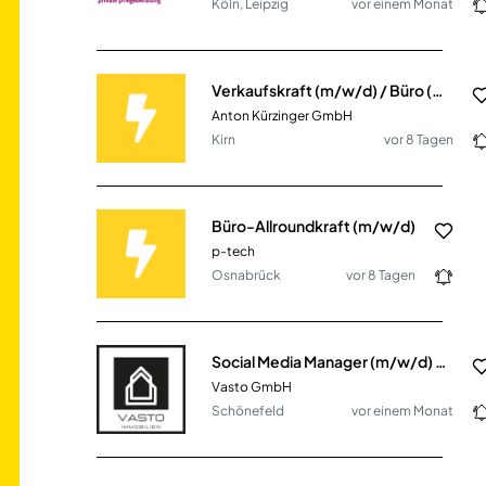
Köln, Leipzig
vor einem Monat
Verkaufskraft (m/w/d) / Büro (m/w/d)
Anton Kürzinger GmbH
Kirn
vor 8 Tagen
Büro-Allroundkraft (m/w/d)
p-tech
Osnabrück
vor 8 Tagen
Social Media Manager (m/w/d) - Content, Growth & Community
Vasto GmbH
Schönefeld
vor einem Monat