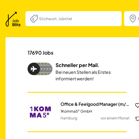
Office & Feelgo
17690
Jobs
Schneller per Mail.
Bei neuen Stellen als Erstes
informiert werden!
Office & Feelgood Manager (m/w/d) - Hamburg
1Komma5° GmbH
Hamburg
vor einem Monat