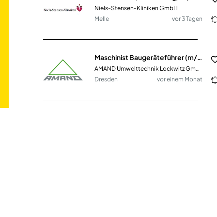
Niels-Stensen-Kliniken GmbH
Melle
vor 3 Tagen
Maschinist Baugeräteführer (m/w/d) für Radlader und Bagger
AMAND Umwelttechnik Lockwitz GmbH & Co. KG
Dresden
vor einem Monat
Zweiradmechaniker (m/w/d)
Schuchmann GmbH & Co. KG
Bissendorf
vor 3 Tagen
Sales Manager (m/w/d)
NF Forward GmbH
Altendiez
vor einem Monat