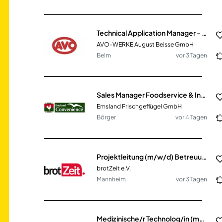
Technical Application Manager - Sales & Marketing (m/w/d)
AVO-WERKE August Beisse GmbH
Belm
vor 3 Tagen
Sales Manager Foodservice & Industrie (m/w/d)
Emsland Frischgeflügel GmbH
Börger
vor 4 Tagen
Projektleitung (m/w/d) Betreuung in Schulprojekten Nordbaden
brotZeit e.V.
Mannheim
vor 3 Tagen
Medizinische/r Technolog/in (m/w/d) für Radiologie (MTR)