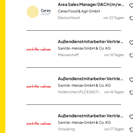
Area Sales Manager DACH (m/w/d) Gewächshauslösungen
Ceres Food & Agri GmbH
Deutschland
vor 22 Tagen
Außendienstmitarbeiter Vertrieb SHK (m/w/d)
Sanitär-Heinze GmbH & Co. KG
Mainaschaff
vor 16 Tagen
Außendienstmitarbeiter Vertrieb SHK (m/w/d)
Sanitär-Heinze GmbH & Co. KG
Holzkirchen (PLZ 83607)
vor 16 Tagen
Außendienstmitarbeiter Vertrieb SHK (m/w/d)
Sanitär-Heinze GmbH & Co. KG
Straubing
vor 17 Tagen