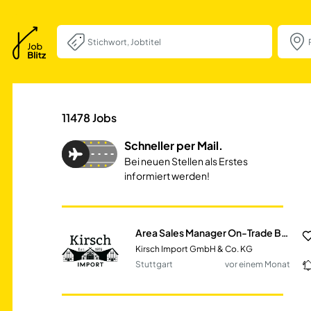
Area Sales Mana
11478
Jobs
Schneller per Mail.
Bei neuen Stellen als Erstes
informiert werden!
Area Sales Manager On-Trade Baden-Württemberg
Kirsch Import GmbH & Co. KG
Stuttgart
vor einem Monat