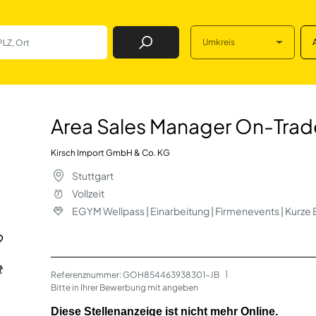
Umkreis
Job Finden
ger On-Trade Bad
Area Sales Manager On-Tra
Kirsch Import GmbH & Co. KG
Stuttgart
Vollzeit
EGYM Wellpass | Einarbeitung | Firmenevents | Kurz
Referenznummer: GOH854463938301-JB
 | 
Bitte in Ihrer Bewerbung mit angeben