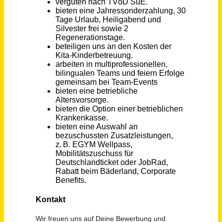
Assistenz der Geschäftsleitung - Bürokaufmann / Bürokauffrau (m/w/d)
BCK Beteiligung GmbH
Bremen
vor 5 Tagen
Erzieher*in / Sozialassistent*in (w/m/d)
Ev.-luth. Kirchenkreis
Hildesheim
vor 9 Stunden
Medizinisch-technische*r Assistent*in (m/w/d)
Universitätsklinikum Bonn'
Bonn
vor einem Tag
Assistent der Einrichtungsleitung (m/w/d)
AWO-Bezirksverband Braunschweig e.V.
Braunschweig
vor 13 Tagen