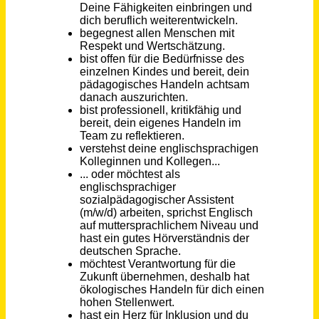
Program Assistant, Academics (m/f/d)
New York University Berlin
Berlin
vor einem Monat
Assistenz der Geschäftsführung (m/w/d)
alltours flugreisen gmbh
Düsseldorf
vor 12 Tagen
Sozialpädagogische Fachkraft (m/w/d)
Demenzzentrum e.V.
Trier - Eitelsbach
vor 29 Tagen
Assistenz (m/w/d)
Gewerkschaft Erziehung und Wissenschaft (GEW)
2816€ - 2816€