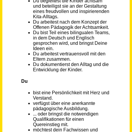
Regensburg
vor 9 Tagen
Lehrkraft bzw. Dozent/in (m/w/d) für das Fach Deutsch
ProGenius Private Berufliche Schule Karlsruhe
Karlsruhe
vor 22 Tagen
Heilpädagoge/ Heilerziehungspfleger (m/w/d), deutsch- oder englischsprachig
Kinderwelt Hamburg gGmbH
Hamburg
vor einem Monat
Assistant Crewing (m/w/d)
PEGASUS Shipping S.a.r.l.
Wasserbillig
vor 4 Tagen