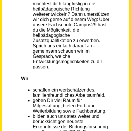
Berlin
vor 24 Tagen
Physician Assistant im Bereich Onkologie (m/w/d) in Vollzeit
SRH Kliniken Landkreis Sigmaringen
Sigmaringen
vor 4 Tagen
Geschäftsführer:in Deutschland
Mastermind Recruitment GmbH
Ellwangen (Jagst)
vor 9 Tagen
Customer Service Deutsch und Französisch sprechend (m/w/d)
etikett.de
Föhren
vor 9 Tagen