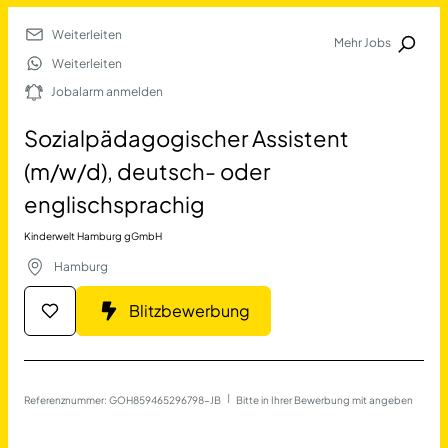
Weiterleiten
Mehr Jobs
Jobalarm anmelden
Weiterleiten
Jobalarm anmelden
Merkliste
Sozialpädagogischer Assistent
(m/w/d), deutsch- oder
englischsprachig
Kinderwelt Hamburg gGmbH
Hamburg
Job Finden
Blitzbewerbung
Sozialpädagogischer Assis
Referenznummer: GOH859465296798-JB
 | 
Bitte in Ihrer Bewerbung mit angeben
17690
Jobs
Filter