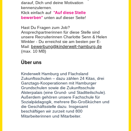
Key Account Manager (m/w/d) - deutschlandweit
synaforce GmbH
Hofkirchen
vor 2 Tagen
Projektassistenz (m/w/d)
SCHOLPP GmbH
Leonberg (PLZ 71229)
vor einem Monat
Assistenz der Geschäftsführung / Executive Assistant (m/w/d)
p3-security
München
vor 2 Tagen
Technical Security Manager (m/w/d) - Deutschlandweit