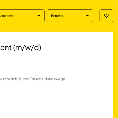
Arbeitszeit
Benefits
Merklis
/w/d) in Hambur
ent (m/w/d)
ce möglich | Kurze Entscheidungswege