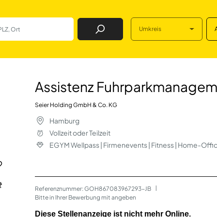
Umkreis
Job Finden
arkmanagement (m
Assistenz Fuhrparkmanagem
Seier Holding GmbH & Co. KG
Hamburg
Vollzeit oder Teilzeit
EGYM Wellpass | Firmenevents | Fitness | Home-Offi
Referenznummer: GOH867083967293-JB
 | 
Bitte in Ihrer Bewerbung mit angeben