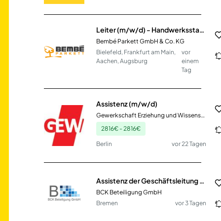
Leiter (m/w/d) - Handwerksstandort Organisation und Betrieb für Parkett und Bodenbeläge
Bembé Parkett GmbH & Co. KG
Bielefeld, Frankfurt am Main,
vor
Aachen, Augsburg
einem
Tag
Assistenz (m/w/d)
Gewerkschaft Erziehung und Wissenschaft (GEW)
2816€ - 2816€
Berlin
vor 22 Tagen
Assistenz der Geschäftsleitung - Bürokaufmann / Bürokauffrau (m/w/d)
BCK Beteiligung GmbH
Bremen
vor 3 Tagen