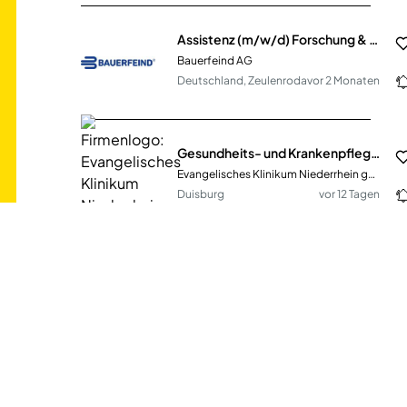
Assistenz (m/w/d) Forschung & Entwicklung
Bauerfeind AG
Deutschland, Zeulenroda
vor 2 Monaten
Gesundheits- und Krankenpfleger (m/w/d) Allgemeinstation - Teilzeit ab 17:00 Uhr
Evangelisches Klinikum Niederrhein gGmbH
Duisburg
vor 12 Tagen
Assistenz der Geschäftsführung (m/w/d)
ISA-TRAESKO GmbH
Neumünster
vor 9 Tagen
Minijob (m/w/d) im Dental-Service Raum Duisburg / Mühlheim an der Ruhr
Kulzer GmbH