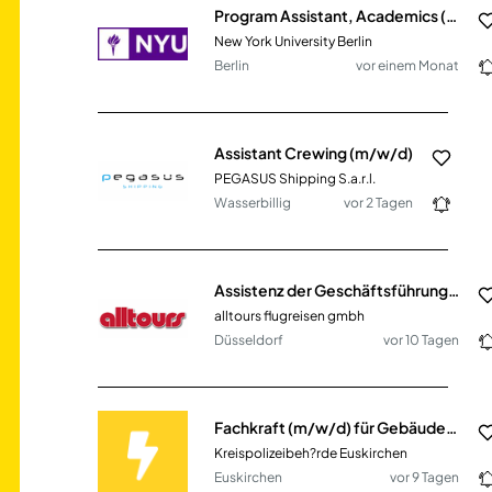
Program Assistant, Academics (m/f/d)
New York University Berlin
Berlin
vor einem Monat
Assistant Crewing (m/w/d)
PEGASUS Shipping S.a.r.l.
Wasserbillig
vor 2 Tagen
Assistenz der Geschäftsführung (m/w/d)
alltours flugreisen gmbh
Düsseldorf
vor 10 Tagen
Fachkraft (m/w/d) für Gebäudeservice; Kurierdienst und Fuhrpark
Kreispolizeibeh?rde Euskirchen
Euskirchen
vor 9 Tagen