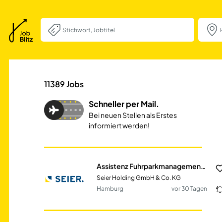
Assistenz Fuhrp
11389
Jobs
Schneller per Mail.
Bei neuen Stellen als Erstes
informiert werden!
Assistenz Fuhrparkmanagement (m/w/d)
Seier Holding GmbH & Co. KG
Hamburg
vor 30 Tagen