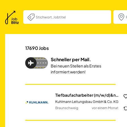
Tiefbaufacharbe
17690
Jobs
Schneller per Mail.
Bei neuen Stellen als Erstes
informiert werden!
Tiefbaufacharbeiter (m/w/d)&nbsp; in Braunschweig
Kuhlmann Leitungsbau GmbH & Co. KG
Braunschweig
vor einem Monat