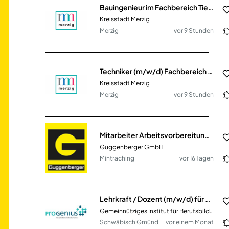
Bauingenieur im Fachbereich Tiefbau (m/w/d)
Kreisstadt Merzig
Merzig
vor 9 Stunden
Techniker (m/w/d) Fachbereich Bautechnik (Schwerpunkt Tiefbau)
Kreisstadt Merzig
Merzig
vor 9 Stunden
Mitarbeiter Arbeitsvorbereitung (m/w/d) im Bereich Hoch- und SF-Bau
Guggenberger GmbH
Mintraching
vor 16 Tagen
Lehrkraft / Dozent (m/w/d) für das Fach Pädagogik / Psychologie Vollzeit / Teilzeit / Honorarbasis
Gemeinnütziges Institut für Berufsbildung Dr. Engel GmbH
Schwäbisch Gmünd
vor einem Monat