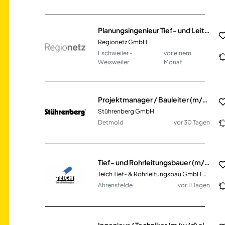
Planungsingenieur Tief- und Leitungsbau (m/w/d)
Regionetz GmbH
Eschweiler -
vor einem
Weisweiler
Monat
Projektmanager / Bauleiter (m/w/d) Elektrotechnik - Lichtsignalanlagen - Tiefbau
Stührenberg GmbH
Detmold
vor 30 Tagen
Tief- und Rohrleitungsbauer (m/w/d)
Teich Tief- & Rohrleitungsbau GmbH & Co. KG
Ahrensfelde
vor 11 Tagen
Ingenieur / Techniker (m/w/d) als Sachgebietsleiter Planung und Bau