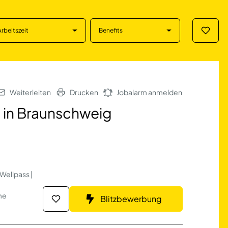
Arbeitszeit
Benefits
Merklis
; in Braunschweig
Weiterleiten
Drucken
Jobalarm anmelden
 in Braunschweig
Wellpass |
me
Blitzbewerbung