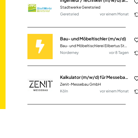
Stadtwerke Geretsried
Geretsried
vor einem Monat
Bau- und Möbeltischler (m/w/d)
Bau- und Möbeltischlerei Eilbertus Stürenburg
Norderney
vor 8 Tagen
Kalkulator (m/w/d) für Messebau und Innenausbau
Zenit-Messebau GmbH
Köln
vor einem Monat
Erzieher:in / Kinderpfleger:in / päd. Fach- und Ergänzungskraft (m/w/d) Vollzeit / Teilzeit
sira Kinderbetreuung gGmbH
München
vor 5 Monaten