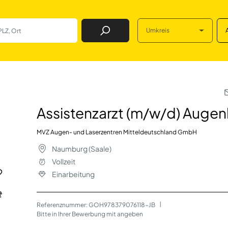
Umkreis
Job Finden
/w/d) Augenheilku
Assistenzarzt (m/w/d) Augen
MVZ Augen- und Laserzentren Mitteldeutschland GmbH
Naumburg (Saale)
Vollzeit
Einarbeitung
Referenznummer: GOH978379076118-JB
 | 
Bitte in Ihrer Bewerbung mit angeben