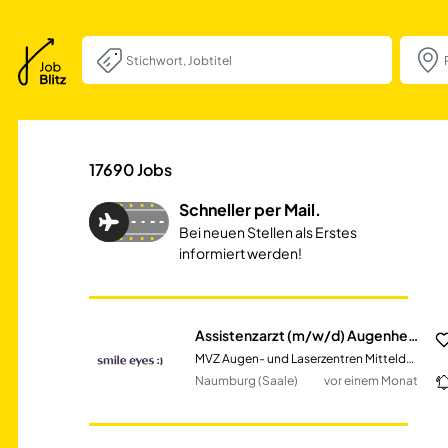
Assistenzarzt (m
17690
Jobs
Schneller per Mail.
Bei neuen Stellen als Erstes
informiert werden!
Assistenzarzt (m/w/d) Augenheilkunde
MVZ Augen- und Laserzentren Mitteldeutschland GmbH
Naumburg (Saale)
vor einem Monat