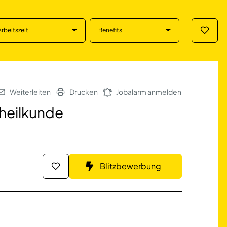
Arbeitszeit
Benefits
Merklis
nde in Naumburg (
Weiterleiten
Drucken
Jobalarm anmelden
heilkunde
Blitzbewerbung