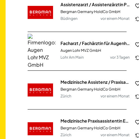
Assistenzarzt / Assistenzärztin Psychiatrie (m/w/d)
Bergman Germany HoldCo GmbH
Büdingen
vor einem Monat
Facharzt / Fachärztin für Augenheilkunde (m/w/d)
Augen Lohr MVZ GmbH
Lohr Am Main
vor 3 Tagen
Medizinische Assistenz / Praxisassistenz im Dermatologikum Zürich
Bergman Germany HoldCo GmbH
Zürich
vor einem Monat
Medizinische Praxisassistentin EFZ 80% - 100%
Bergman Germany HoldCo GmbH
Zürich
vor einem Monat