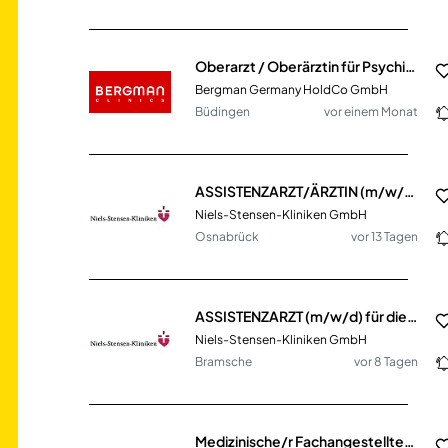
Oberarzt / Oberärztin für Psychiatrie und Psychotherapie (m/w/d)
Bergman Germany HoldCo GmbH
Büdingen
vor einem Monat
ASSISTENZARZT/ÄRZTIN (m/w/d) für die Neurologie
Niels-Stensen-Kliniken GmbH
Osnabrück
vor 13 Tagen
ASSISTENZARZT (m/w/d) für die Innere Medizin
Niels-Stensen-Kliniken GmbH
Bramsche
vor 8 Tagen
Medizinische/r Fachangestellte/r (m/w/d) für die Augenheilkunde (MFA)