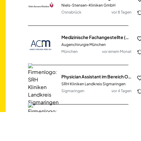
Niels-Stensen-Kliniken GmbH
Osnabrück
vor 8 Tagen
Medizinische Fachangestellte (m/w/d) Augenoptiker (m/w/d) PTA (m/w/d) Vollzeit / Teilzeit
Augenchirurgie München
München
vor einem Monat
Physician Assistant im Bereich Onkologie (m/w/d) in Vollzeit
SRH Kliniken Landkreis Sigmaringen
Sigmaringen
vor 4 Tagen
Assistenzarzt Orthopädie w|m|d in Teilzeit
SRH Gesundheitszentrum Bad Wimpfen
Bad Wimpfen
vor 9 Tagen