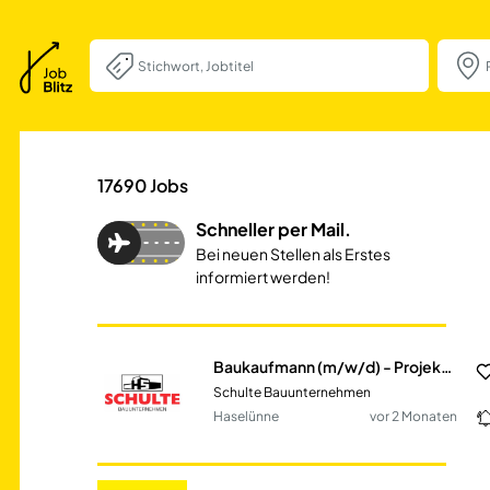
Baukaufmann (m/
17690
Jobs
Schneller per Mail.
Bei neuen Stellen als Erstes
informiert werden!
Baukaufmann (m/w/d) - Projektcontrolling Hochbau
Schulte Bauunternehmen
Haselünne
vor 2 Monaten