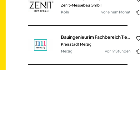
Zenit-Messebau GmbH
Köln
vor einem Monat
Bauingenieur im Fachbereich Tiefbau (m/w/d)
Kreisstadt Merzig
Merzig
vor 19 Stunden
Techniker (m/w/d) Fachbereich Bautechnik (Schwerpunkt Tiefbau)
Kreisstadt Merzig
Merzig
vor 19 Stunden
Abteilungsleiter Lager / Logistik (m/w/d) im Messebau und Innenausbau
Zenit-Messebau GmbH
Köln
vor einem Monat