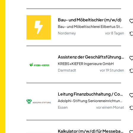
Bau- und Möbeltischler (m/w/d)
Bau- und Möbeltischlerei Eilbertus Stürenburg
Norderney
vor 8 Tagen
Assistenz der Geschäftsführung / kaufmännische Teamassistenz (m/w/d) – Hochbau
KREBS+KIEFER Ingenieure GmbH
Darmstadt
vor 19 Stunden
Leitung Finanzbuchhaltung / Controlling in Stellvertretung (m/w/d)
Adolphi-Stiftung Senioreneinrichtungen gGmbH
Essen
vor einem Monat
Kalkulator (m/w/d) für Messebau und Innenausbau