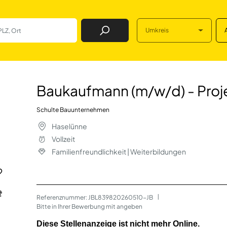
Umkreis
Job Finden
w/d) - Projektcon
Baukaufmann (m/w/d) - Proj
Schulte Bauunternehmen
Haselünne
Vollzeit
Familienfreundlichkeit | Weiterbildungen
Referenznummer: JBL839820260510-JB
 | 
Bitte in Ihrer Bewerbung mit angeben