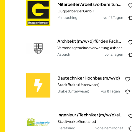
Mitarbeiter Arbeitsvorbereitung (m/w/d) im Bereich Hoch- und SF-Bau
Guggenberger GmbH
Mintraching
vor 16 Tagen
Architekt (m/w/d) für den Fachbereich Hochbau
Verbandsgemeindeverwaltung Asbach
Asbach
vor 2 Tagen
Bautechniker Hochbau (m/w/d)
Stadt Brake (Unterweser)
Brake (Unterweser)
vor 8 Tagen
Ingenieur / Techniker (m/w/d) als Sachgebietsleiter Planung und Bau
Stadtwerke Geretsried
Geretsried
vor einem Monat