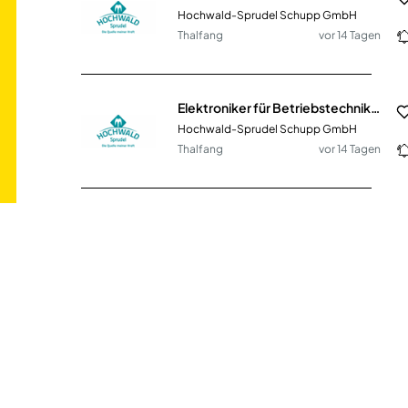
Hochwald-Sprudel Schupp GmbH
Thalfang
vor 14 Tagen
Elektroniker für Betriebstechnik (m/w/d)
Hochwald-Sprudel Schupp GmbH
Thalfang
vor 14 Tagen
(Betriebs-)Elektroniker (m/w/d)
avitea GmbH
37000€ - 47000€
Soest
vor 9 Tagen
Werkstattmitarbeiter (m/w/d) - Aviation Technik
Skytanking Holding GmbH
Flughafen Düsseldorf
vor einem Monat