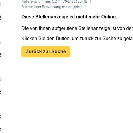
Referenznummer: COM4796733625-JB
 | 
Bitte in Ihrer Bewerbung mit angeben