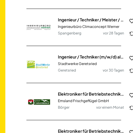
Ingenieur / Techniker / Meister / Technischer Systemplaner Heizung · Lüftung · Sanitär · Elektro
Ingenieurbüro Climaconcept Werner
Spangenberg
vor 28 Tagen
Ingenieur / Techniker (m/w/d) als Sachgebietsleiter Planung und Bau
Stadtwerke Geretsried
Geretsried
vor 30 Tagen
Elektroniker für Betriebstechnik (m/w/d)
Emsland Frischgeflügel GmbH
Börger
vor einem Monat
Elektroniker für Betriebstechnik (m/w/d)