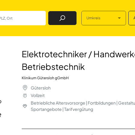
Umkreis
Job Finden
 / Handwerker (m/
Elektrotechniker / Handwerk
Betriebstechnik
Klinikum Gütersloh gGmbH
Gütersloh
Vollzeit
Betriebliche Altersvorsorge | Fortbildungen | Gesta
Sportangebote | Tarifvergütung