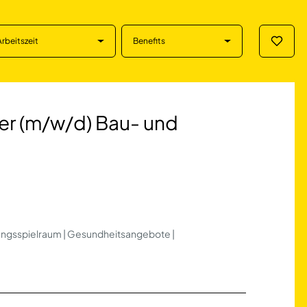
Arbeitszeit
Benefits
Merklis
w/d) Bau- und Bet
er (m/w/d) Bau- und
ltungsspielraum | Gesundheitsangebote |