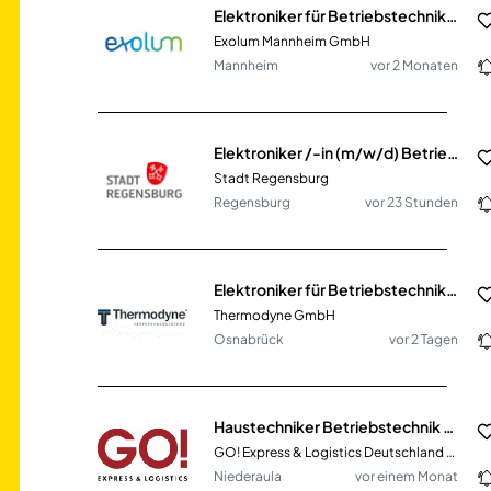
Elektroniker für Betriebstechnik / Elektroniker als Teamleiter (w/m/d) - Instandhaltung
Exolum Mannheim GmbH
Mannheim
vor 2 Monaten
Elektroniker /-in (m/w/d) Betriebstechnik / Automatisierungstechnik im Wechselschichtdienst
Stadt Regensburg
Regensburg
vor 23 Stunden
Elektroniker für Betriebstechnik / Automatisierungstechnik in der Instandhaltung (m/w/d)
Thermodyne GmbH
Osnabrück
vor 2 Tagen
Haustechniker Betriebstechnik Logistik (m/w/d)
GO! Express & Logistics Deutschland GmbH
Niederaula
vor einem Monat