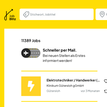
Elektrotechniker
11389
Jobs
Schneller per Mail.
Bei neuen Stellen als Erstes
informiert werden!
Elektrotechniker / Handwerker (m/w/d) Bau- und Betriebstechnik
Klinikum Gütersloh gGmbH
Gütersloh
vor 3 Monaten