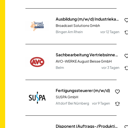
Ausbildung (m/w/d) Industriekauffrau / -mann (3 J.)
Broadcast Solutions Gmbh
Bingen Am Rhein
vor 12 Tagen
Sachbearbeitung Vertriebsinnendienst (m/w/d) Schwerpunkt Retouren- & Reklamationsbearbeitung
AVO-WERKE August Beisse GmbH
Belm
vor 3 Tagen
Fertigungssteuerer (m/w/d)
SUSPA GmbH
Altdorf Bei Nürnberg
vor 9 Tagen
Disponent (Auftrags-/Produktionsplanung) (m/w/d)