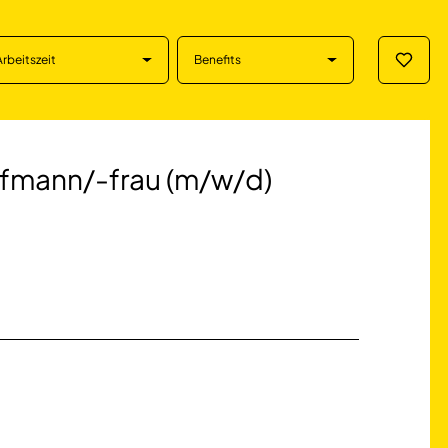
Arbeitszeit
Benefits
Merklis
/-frau (m/w/d) in
ufmann/-frau (m/w/d)