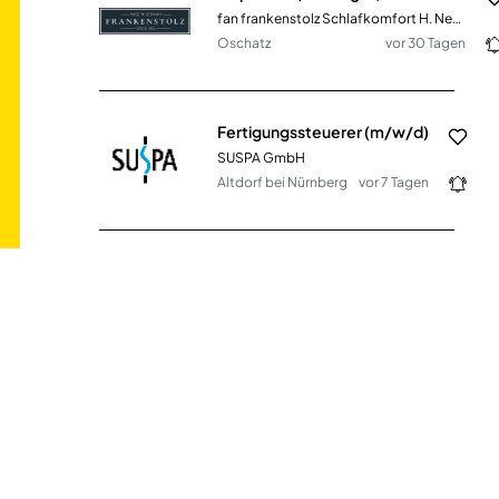
fan frankenstolz Schlafkomfort H. Neumeyer GmbH & Co. KG
Oschatz
vor 30 Tagen
Fertigungssteuerer (m/w/d)
SUSPA GmbH
Altdorf bei Nürnberg
vor 7 Tagen
Sachbearbeiter - Bereich Kreditoren / Debitoren (m/w/d)
Wheelabrator Group GmbH
Metelen
vor einem Monat
Öko-Modellregions-Manager (m/w/d) mit Fokus Bildung und Kommunikation - Teilzeit
Landratsamt Fürstenfeldbruck
Fürstenfeldbruck
vor 14 Tagen