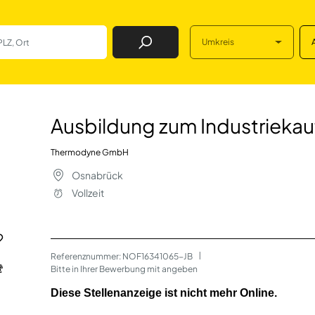
Umkreis
Job Finden
ndustriekaufmann
Ausbildung zum Industrieka
Thermodyne GmbH
Osnabrück
Vollzeit
Referenznummer: NOF16341065-JB
 | 
Bitte in Ihrer Bewerbung mit angeben