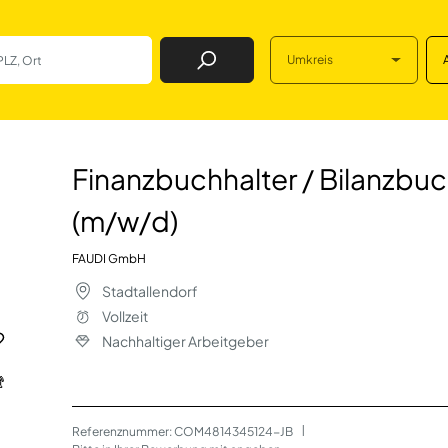
Umkreis
Job Finden
/ Bilanzbuchhalte
Finanzbuchhalter / Bilanzbuc
(m/w/d)
FAUDI GmbH
Stadtallendorf
Vollzeit
Nachhaltiger Arbeitgeber
Referenznummer: COM4814345124-JB
 | 