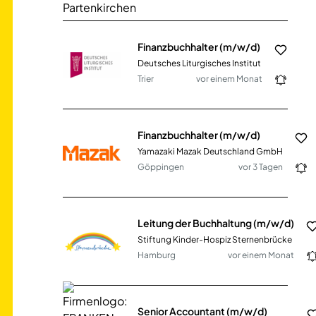
Finanzbuchhalter (m/w/d)
Deutsches Liturgisches Institut
Trier
vor einem Monat
Finanzbuchhalter (m/w/d)
Yamazaki Mazak Deutschland GmbH
Göppingen
vor 3 Tagen
Leitung der Buchhaltung (m/w/d)
Stiftung Kinder-Hospiz Sternenbrücke
Hamburg
vor einem Monat
Senior Accountant (m/w/d)