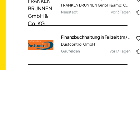
FRANKEN BRUNNEN GmbH &amp; Co. KG
Neustadt
vor 3 Tagen
Finanzbuchhaltung in Teilzeit (m/w/d)
Dustcontrol GmbH
Gäufelden
vor 17 Tagen
Steuerfachangestellter / Steuerfachwirt / Bilanzbuchhalter (m/w/d)
LM Audit & Tax GmbH
München
vor einem Monat
Group Accountant/ Konzernbuchhalter (m/w/d)
DURAN Group Holding GmbH
Wertheim
vor 21 Stunden