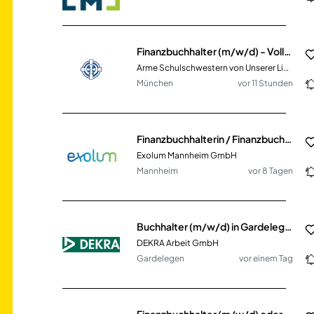
Finanzbuchhalter (m/w/d) - Vollzeit / Teilzeit
Arme Schulschwestern von Unserer Lieben Frau
München
vor 11 Stunden
Finanzbuchhalterin / Finanzbuchhalter (w/m/d)
Exolum Mannheim GmbH
Mannheim
vor 8 Tagen
Buchhalter (m/w/d) in Gardelegen in Vollzeit
DEKRA Arbeit GmbH
Gardelegen
vor einem Tag
Finanzbuchhalter (m/w/d) oder Bilanzbuchhalter (m/w/d)