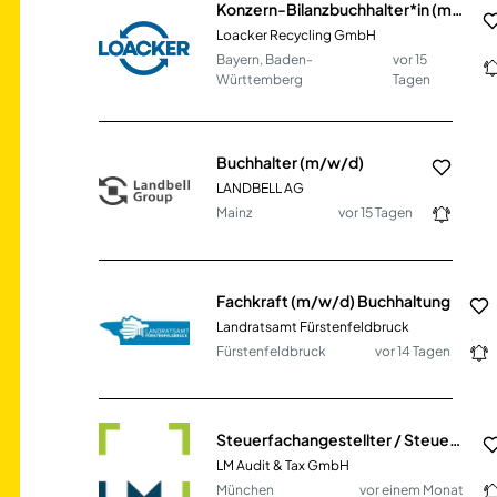
Konzern-Bilanzbuchhalter*in (m/w/d)
Loacker Recycling GmbH
Bayern, Baden-
vor 15
Württemberg
Tagen
Buchhalter (m/w/d)
LANDBELL AG
Mainz
vor 15 Tagen
Fachkraft (m/w/d) Buchhaltung
Landratsamt Fürstenfeldbruck
Fürstenfeldbruck
vor 14 Tagen
Steuerfachangestellter / Steuerfachwirt / Bilanzbuchhalter (m/w/d)
LM Audit & Tax GmbH
München
vor einem Monat