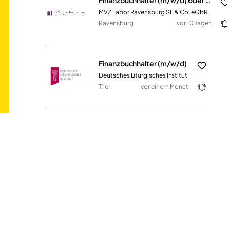
MVZ Labor Ravensburg SE & Co. eGbR
Ravensburg
vor 10 Tagen
Finanzbuchhalter (m/w/d)
Deutsches Liturgisches Institut
Trier
vor einem Monat
Buchhalter Immobilienwirtschaft (m/w/d)
EuroNova GmbH
Hürth
vor 4 Tagen
Senior Accountant (m/w/d)
FRANKEN BRUNNEN GmbH &amp; Co. KG
Neustadt
vor 4 Tagen