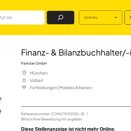
Umkreis
Job Finden
buchhalter/-in (m/
Finanz- & Bilanzbuchhalter/-
Parkster GmbH
München
Vollzeit
Fortbildungen | Mobiles Arbeiten
Referenznummer: COM4791310125-JB
 | 
Bitte in Ihrer Bewerbung mit angeben