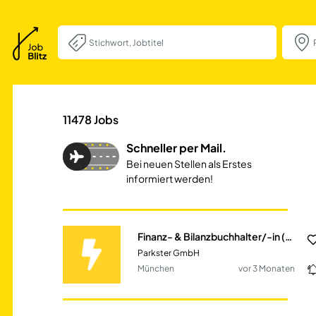
Finanz- & Bilanz
11478
Jobs
Schneller per Mail.
Bei neuen Stellen als Erstes
informiert werden!
Finanz- & Bilanzbuchhalter/-in (m/w/d)
Parkster GmbH
München
vor 3 Monaten