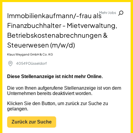
Mehr Jobs
Immobilienkaufmann/-frau als
Jobalarm anmelden
Finanzbuchhalter - Mietverwaltung,
Merkliste
Betriebskostenabrechnungen &
Steuerwesen (m/w/d)
Klaus Weygand GmbH & Co. KG
40549 Düsseldorf
Job Finden
Immobilienkaufmann/-frau 
11389
Jobs
Filter