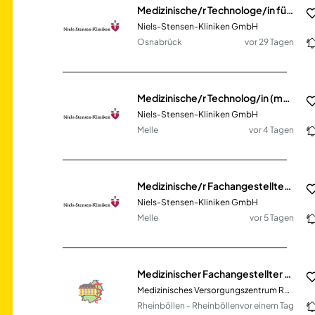
Medizinische/r Technologe/in für Radiologie (m/w/d) (MTR) oder MFA mit Röntgenschein
Niels-Stensen-Kliniken GmbH
Osnabrück
vor 29 Tagen
Medizinische/r Technolog/in (m/w/d) für Radiologie (MTR)
Niels-Stensen-Kliniken GmbH
Melle
vor 4 Tagen
Medizinische/r Fachangestellte/r (m/w/d) mit Röntgenschein (MFA)
Niels-Stensen-Kliniken GmbH
Melle
vor 5 Tagen
Medizinischer Fachangestellter (m/w/d)
Medizinisches Versorgungszentrum Rhein-Hunsrück Ärztliche GmbH
Rheinböllen - Rheinböllen
vor einem Tag