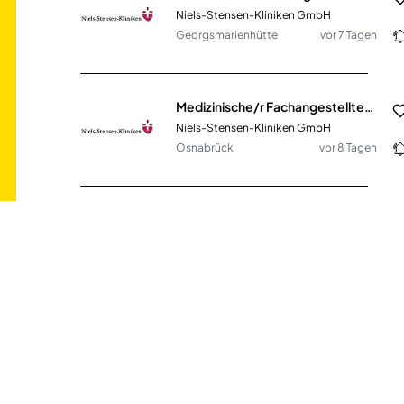
Niels-Stensen-Kliniken GmbH
Georgsmarienhütte
vor 7 Tagen
Medizinische/r Fachangestellte/r (m/w/d) für die Augenheilkunde (MFA)
Niels-Stensen-Kliniken GmbH
Osnabrück
vor 8 Tagen
Medizinische/r Fachangestellte/r (m/w/d) für die Neurochirurgie im MVZ (MFA)
Niels-Stensen-Kliniken GmbH
Osnabrück
vor 8 Tagen
Medizinische Fachangestellte/Arzthelferin (m/w/d) mit Schwerpunkt Anmeldung am Standort Volksdorf
Medizinisches Versorgungszentrum für Immunologie Lokstedt GmbH
Hamburg - Volksdorf
vor 6 Tagen