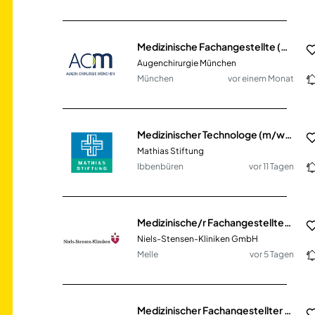
Medizinische Fachangestellte (m/w/d) Augenoptiker (m/w/d) PTA (m/w/d) Vollzeit / Teilzeit
Augenchirurgie München
München
vor einem Monat
Medizinischer Technologe (m/w/d) für die Radiologie (MTR/MTRA)
Mathias Stiftung
Ibbenbüren
vor 11 Tagen
Medizinische/r Fachangestellte/r (m/w/d) für den OP (MFA)
Niels-Stensen-Kliniken GmbH
Melle
vor 5 Tagen
Medizinischer Fachangestellter / MFA (m/w/d) für die Endoskopie