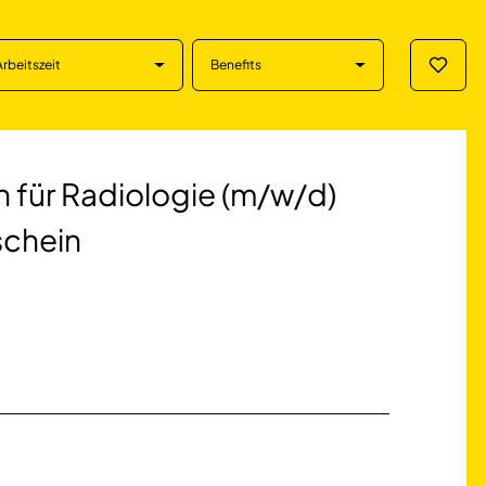
Arbeitszeit
Benefits
Merklis
Radiologie (m/w/d
n für Radiologie (m/w/d)
schein