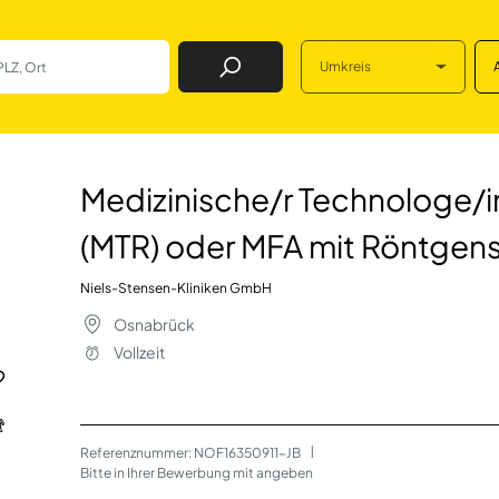
Umkreis
Job Finden
echnologe/in für 
Medizinische/r Technologe/i
(MTR) oder MFA mit Röntgen
Niels-Stensen-Kliniken GmbH
Osnabrück
Vollzeit
Referenznummer: NOF16350911-JB
 | 
Bitte in Ihrer Bewerbung mit angeben