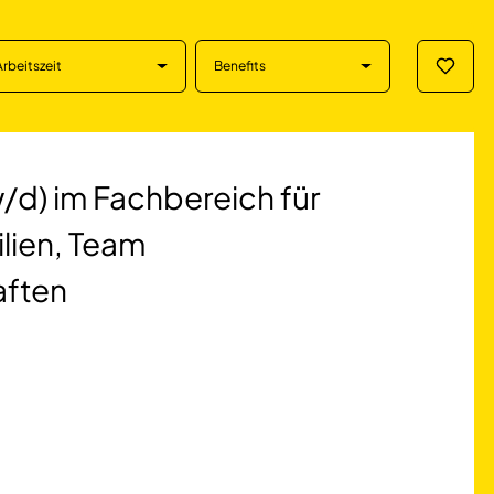
Arbeitszeit
Benefits
Merklis
Fachbereich für K
d) im Fachbereich für
lien, Team
aften