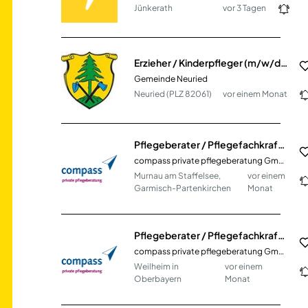
Jünkerath
vor 3 Tagen
Erzieher / Kinderpfleger (m/w/d) Vollzeit / Teilzeit
Gemeinde Neuried
Neuried (PLZ 82061)
vor einem Monat
Pflegeberater / Pflegefachkraft (m/w/d)
compass private pflegeberatung GmbH
Murnau am Staffelsee,
vor einem
Garmisch-Partenkirchen
Monat
Pflegeberater / Pflegefachkraft (m/w/d)
compass private pflegeberatung GmbH
Weilheim in
vor einem
Oberbayern
Monat