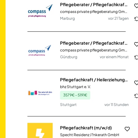
Pflegeberater / Pflegefachkraft (m/w/d)
compass private pflegeberatung GmbH
Marburg
vor 21 Tagen
Pflegeberater / Pflegefachkraft (m/w/d)
compass private pflegeberatung GmbH
Günzburg
vor einem Monat
Pflegefachkraft / Heilerziehungspfleger (m/w/d) Dauernachtwache
bhz Stuttgart e. V.
3579€ - 5191€
Stuttgart
vor 11 Stunden
Pflegefachkraft (m/w/d)
Specht Residenz J?nkerath GmbH