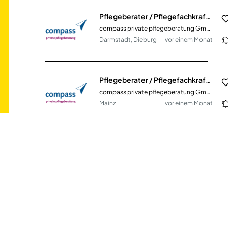
Pflegeberater / Pflegefachkraft (m/w/d)
compass private pflegeberatung GmbH
Darmstadt, Dieburg
vor einem Monat
Pflegeberater / Pflegefachkraft (m/w/d)
compass private pflegeberatung GmbH
Mainz
vor einem Monat
Pflegehilfskraft / Pflegeassistenzkraft (all) für die psychiatrische Pflege
Aczepta Holding GmbH
Breisach am Rhein
vor 16 Tagen
Schulleitung Pflege im Team für Pflegepädagogen (m/w/d)
Paritätische Schulen für soziale Berufe gGmbH