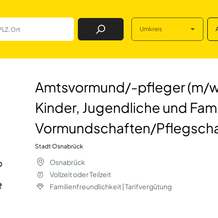
Umkreis
Job Finden
leger (m/w/d) im 
Amtsvormund/-pfleger (m/w/
Kinder, Jugendliche und Fami
Vormundschaften/Pflegsch
Stadt Osnabrück
Osnabrück
Vollzeit oder Teilzeit
Familienfreundlichkeit | Tarifvergütung