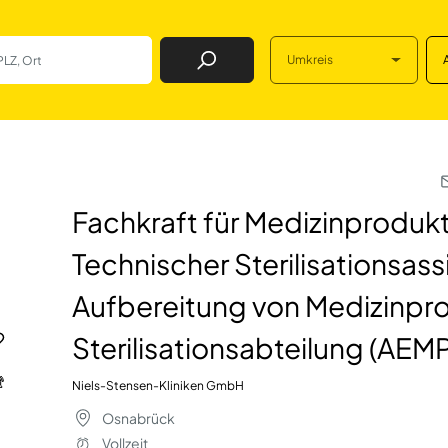
Umkreis
Job Finden
dizinprodukteaufbe
Fachkraft für Medizinproduk
Technischer Sterilisationsass
Aufbereitung von Medizinpro
Sterilisationsabteilung (AEM
Niels-Stensen-Kliniken GmbH
Osnabrück
Vollzeit