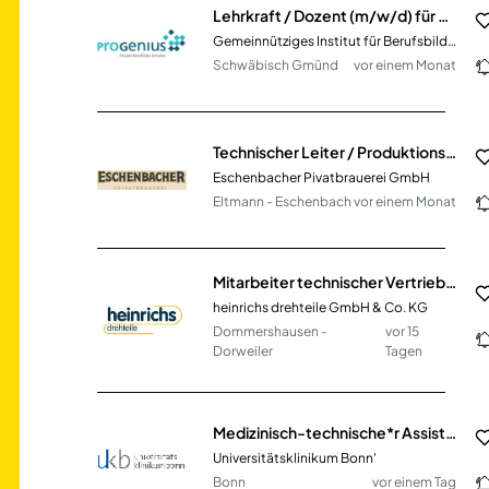
Lehrkraft / Dozent (m/w/d) für das Fach Pädagogik / Psychologie Vollzeit / Teilzeit / Honorarbasis
Gemeinnütziges Institut für Berufsbildung Dr. Engel GmbH
Schwäbisch Gmünd
vor einem Monat
Technischer Leiter / Produktionsleiter (m/w/d)
Eschenbacher Pivatbrauerei GmbH
Eltmann - Eschenbach
vor einem Monat
Mitarbeiter technischer Vertrieb - Angebots- und Projektwesen (m/w/d)
heinrichs drehteile GmbH & Co. KG
Dommershausen -
vor 15
Dorweiler
Tagen
Medizinisch-technische*r Assistent*in (m/w/d)
Universitätsklinikum Bonn'
Bonn
vor einem Tag