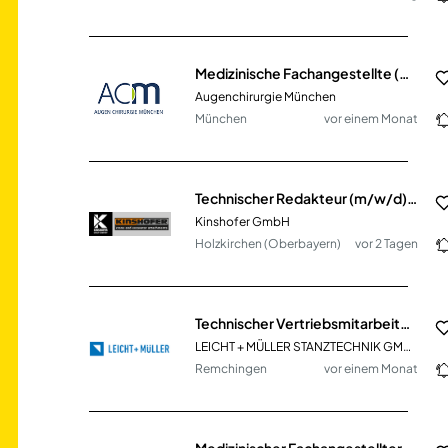
Medizinische Fachangestellte (m/w/d) Augenoptiker (m/w/d) PTA (m/w/d) Vollzeit / Teilzeit
Augenchirurgie München
München
vor einem Monat
Technischer Redakteur (m/w/d) Technische Dokumentation, Stammdaten & Digitalisierung
Kinshofer GmbH
Holzkirchen (Oberbayern)
vor 2 Tagen
Technischer Vertriebsmitarbeiter (m/w/d)
LEICHT + MÜLLER STANZTECHNIK GMBH + CO. KG
Remchingen
vor einem Monat
Medizinischer Fachangestellter (m/w/d)