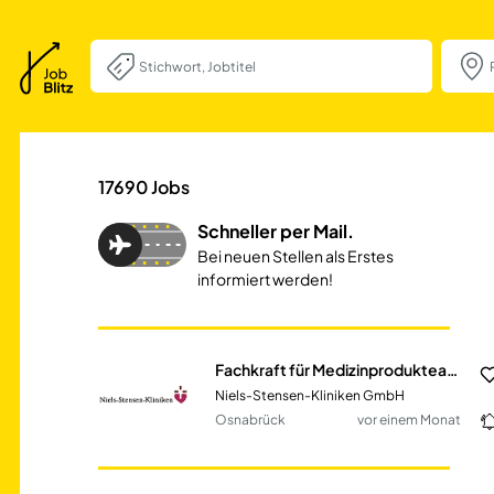
Fachkraft für Me
17690
Jobs
Schneller per Mail.
Bei neuen Stellen als Erstes
informiert werden!
Fachkraft für Medizinprodukteaufbereitung (m/w/d) / Technischer Sterilisationsassistent (m/w/d) für die Aufbereitung von Medizinprodukten in der Sterilisationsabteilung (AEMP)
Niels-Stensen-Kliniken GmbH
Osnabrück
vor einem Monat