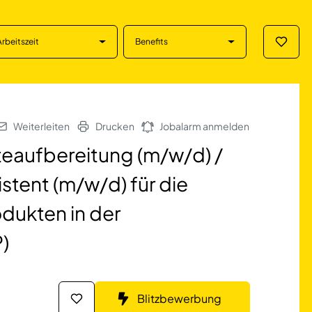
Arbeitszeit
Benefits
Merklis
reitung (m/w/d) / 
Weiterleiten
Drucken
Jobalarm anmelden
teaufbereitung (m/w/d) /
istent (m/w/d) für die
dukten in der
P)
Blitzbewerbung