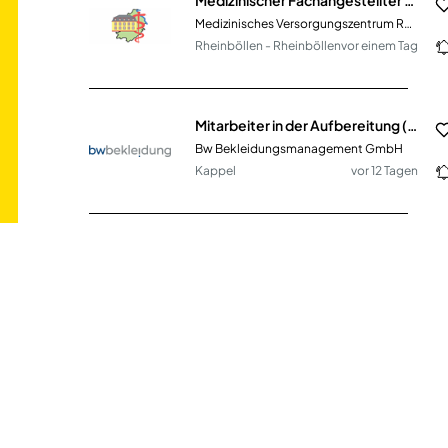
Medizinisches Versorgungszentrum Rhein-Hunsrück Ärztliche GmbH
Rheinböllen - Rheinböllen
vor einem Tag
Mitarbeiter in der Aufbereitung (m/w/d)
Bw Bekleidungsmanagement GmbH
Kappel
vor 12 Tagen
ASSISTENZARZT (m/w/d) für die Innere Medizin
Niels-Stensen-Kliniken GmbH
Bramsche
vor 8 Tagen
Medizinische Fachangestellte (m/w/d)
Praxisgemeinschaft Süß
Wittlich
vor 2 Tagen