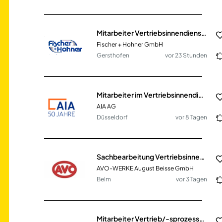
Mitarbeiter Vertriebsinnendienst (m/w/d)
Fischer + Hohner GmbH
Gersthofen
vor 23 Stunden
Mitarbeiter im Vertriebsinnendienst (m/w/d)
AIA AG
Düsseldorf
vor 8 Tagen
Sachbearbeitung Vertriebsinnendienst (m/w/d) Schwerpunkt Retouren- & Reklamationsbearbeitung
AVO-WERKE August Beisse GmbH
Belm
vor 3 Tagen
Mitarbeiter Vertrieb/-sprozesse & Export (m/w/d)