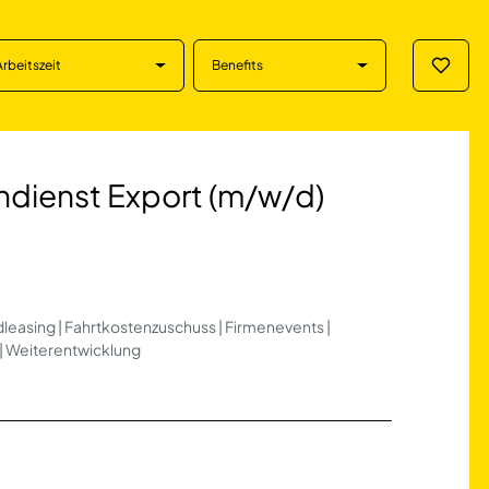
Arbeitszeit
Benefits
Merklis
st Export (m/w/d) 
endienst Export (m/w/d)
dleasing | Fahrtkostenzuschuss | Firmenevents |
 | Weiterentwicklung