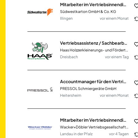
Mitarbeiter im Vertriebsinnendienst (m/w/d)
Südwestkarton GmbH & Co. KG
Illingen
vor einem Monat
Vertriebsassistenz / Sachbearbeitung Vertriebsinnendienst (m/w/d)
Haas Holzzerkleinerungs- und Fördertechnik GmbH
Dreisbach
vor einem Tag
Accountmanager für den Vertriebsinnendienst (m/w/d)
PRESSOL Schmiergeräte GmbH
Heitersheim
vor einem Monat
Mitarbeiter im Vertriebsinnendienst (m/w/d) - Bereich Kfz-Ersatzteile
Wacker+Döbler Vertriebsgesellschaft mbH'
Landau in der Pfalz
vor 4 Tagen