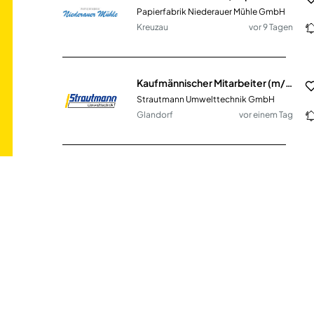
Papierfabrik Niederauer Mühle GmbH
Kreuzau
vor 9 Tagen
Kaufmännischer Mitarbeiter (m/w/d) Vertriebsinnendienst
Strautmann Umwelttechnik GmbH
Glandorf
vor einem Tag
Mitarbeiter/in (m/w/d) für die Wirtschaftsförderung
Stadt Bad Kissingen
Bad Kissingen
vor 23 Stunden
Vertriebsmitarbeiter Innendienst SHK (m/w/d)
Sanitär-Heinze GmbH & Co. KG
Leipzig
vor einem Monat