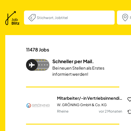
Mitarbeiter/-in V
11478
Jobs
Schneller per Mail.
Bei neuen Stellen als Erstes
informiert werden!
Mitarbeiter/-in Vertriebsinnendienst Export (m/w/d)
W. GRÖNING GmbH & Co. KG
Rheine
vor 2 Monaten