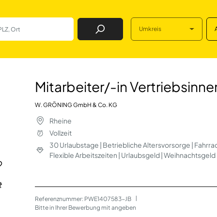
Umkreis
Job Finden
ertriebsinnendien
Mitarbeiter/-in Vertriebsinn
W. GRÖNING GmbH & Co. KG
Rheine
Vollzeit
30 Urlaubstage | Betriebliche Altersvorsorge | Fahrra
Flexible Arbeitszeiten | Urlaubsgeld | Weihnachtsgeld
Referenznummer: PWE1407583-JB
 | 
Bitte in Ihrer Bewerbung mit angeben