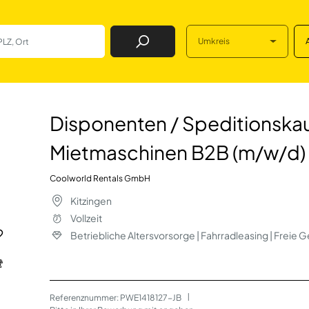
Umkreis
Job Finden
editionskaufmann 
Disponenten / Speditionskau
Mietmaschinen B2B (m/w/d)
Coolworld Rentals GmbH
Kitzingen
Vollzeit
Betriebliche Altersvorsorge | Fahrradleasing | Freie 
Referenznummer: PWE1418127-JB
 | 