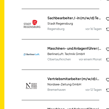
Sachbearbeiter /-in (m/w/d) Team für öffentlich geförderte Mietwohnungen
Stadt Regensburg
Regensburg
vor 16 Tagen
Maschinen- und Anlagenführer (m/w/d) Laser- / Stanztechnik
BerlinerLuft. Technik GmbH
Obertaufkirchen
vor einem Monat
Vertriebsmitarbeiter (m/w/d) im B2B-Bereich
Nordsee-Zeitung GmbH
Bremerhaven
vor 12 Tagen
Maschinen- und Anlagenführer (m/w/d) mit Bereitschaft zur Schichtarbeit