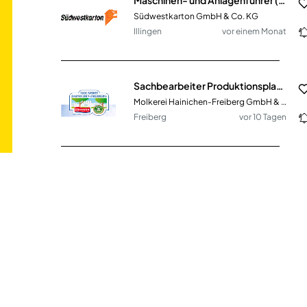
Südwestkarton GmbH & Co. KG
Illingen
vor einem Monat
Sachbearbeiter Produktionsplanung und -steuerung B2B (m/w/d)
Molkerei Hainichen-Freiberg GmbH & Co. KG
Freiberg
vor 10 Tagen
Gebäudetechniker (m/w/d)
Emsland Frischgeflügel GmbH
Börger
vor einem Monat
Service-Techniker für Kältetechnik in NRW (m/w/d)
Coolworld Rentals GmbH
Duisburg
vor 5 Tagen