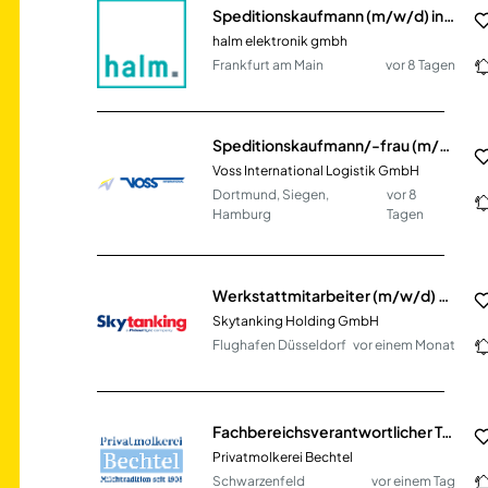
Speditionskaufmann (m/w/d) in Teilzeit
halm elektronik gmbh
Frankfurt am Main
vor 8 Tagen
Speditionskaufmann/-frau (m/w/d) Transport - Luftfracht / Seefracht
Voss International Logistik GmbH
Dortmund, Siegen,
vor 8
Hamburg
Tagen
Werkstattmitarbeiter (m/w/d) - Aviation Technik
Skytanking Holding GmbH
Flughafen Düsseldorf
vor einem Monat
Fachbereichsverantwortlicher Technik (m/w/d)
Privatmolkerei Bechtel
Schwarzenfeld
vor einem Tag