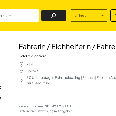
Umkreis
Job Finden
ferin / Fahrer / Eic
Fahrerin / Eichhelferin / Fahr
Eichdirektion Nord
Kiel
Vollzeit
30 Urlaubstage | Fahrradleasing | Fitness | Flexible Ar
Tarifvergütung
Referenznummer: SDE-103122-JB
 | 
Bitte in Ihrer Bewerbung mit angeben