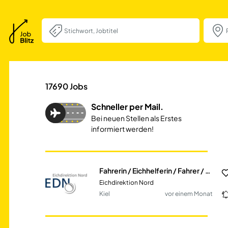
Fahrerin / Eichhel
17690
Jobs
Schneller per Mail.
Bei neuen Stellen als Erstes
informiert werden!
Fahrerin / Eichhelferin / Fahrer / Eichhelfer (m/w/d)
Eichdirektion Nord
Kiel
vor einem Monat