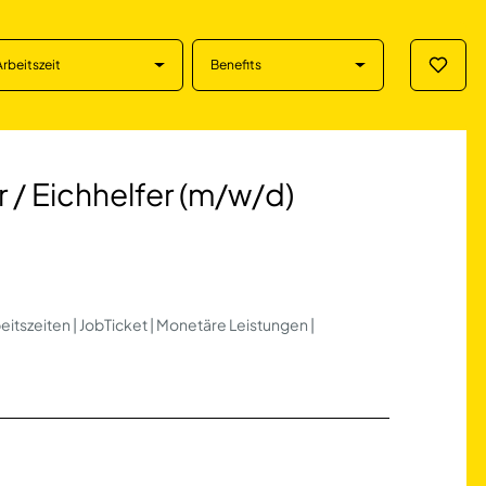
Arbeitszeit
Benefits
Merklis
hhelfer (m/w/d) in 
er / Eichhelfer (m/w/d)
beitszeiten | JobTicket | Monetäre Leistungen |