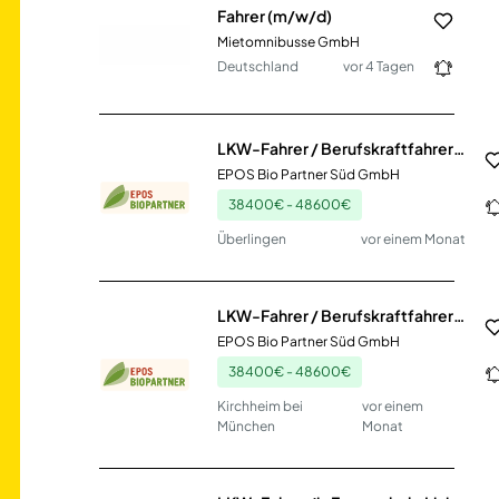
Fahrer (m/w/d)
Mietomnibusse GmbH
Deutschland
vor 4 Tagen
LKW-Fahrer / Berufskraftfahrer (m/w/d) Nahverkehr
EPOS Bio Partner Süd GmbH
38400€ - 48600€
Überlingen
vor einem Monat
LKW-Fahrer / Berufskraftfahrer (m/w/d) Nahverkehr
EPOS Bio Partner Süd GmbH
38400€ - 48600€
Kirchheim bei
vor einem
München
Monat