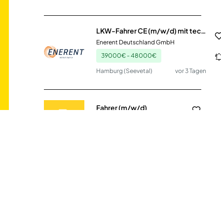
LKW-Fahrer CE (m/w/d) mit technischem Verständnis
Enerent Deutschland GmbH
39000€ - 48000€
Hamburg (Seevetal)
vor 3 Tagen
Fahrer (m/w/d)
Hermann-Josef-Haus Urft
Kall
vor 11 Tagen
Fahrer (m/w/d)
BÄCKEREI FRANK SCHILLINGER
Kelberg
vor 11 Tagen