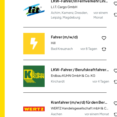
LKW-Fahrer/in Fernverkehr Linie Automotive (m/w/d)
L.I.T. Cargo GmbH
Achim, Kamenz, Dresden,
vor einem
Leipzig, Magdeburg
Monat
Fahrer (m/w/d)
Hill
Bad Kreuznach
vor 8 Tagen
LKW-Fahrer / Berufskraftfahrer (m/w/d)
Erdbau KUHN GmbH & Co. KG
Kirchardt
vor 4 Tagen
Kranfahrer (m/w/d) für den Bereich Faltkrane / Mobilbaukrane
WERTZ Handelsgesellschaft mbH & Co. KG
Aachen
vor einem Monat