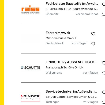
Fachberater Baustoffe (m/w/d) im Innen- & Außendienst
E. Raiss GmbH + Co. Baustoffhandel KG
Chemnitz
vor einem Monat
Fahrer (m/w/d)
Mietomnibusse GmbH
Deutschland
vor 4 Tagen
EINRICHTER / AUSSENDIENST BAUMARKT (m/w/d)
Franz Joseph Schütte GmbH
Wallenhorst
vor 4 Tagen
Servicetechniker im Außendienst (m/w/d) Region Karlsruhe, Stuttgart, Ulm
BINDER Central Services GmbH & Co.KG
Tuttlingen
vor 2 Tagen