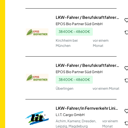
LKW-Fahrer / Berufskraftfahrer (m/w/d) Nahverkehr
EPOS Bio Partner Süd GmbH
38400€ - 48600€
Kirchheim bei
vor einem
München
Monat
LKW-Fahrer / Berufskraftfahrer (m/w/d) Nahverkehr
EPOS Bio Partner Süd GmbH
38400€ - 48600€
Überlingen
vor einem Monat
LKW-Fahrer/in Fernverkehr Linie Automotive (m/w/d)
L.I.T. Cargo GmbH
Achim, Kamenz, Dresden,
vor einem
Leipzig, Magdeburg
Monat